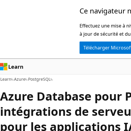
Passer
Ce navigateur n
au
contenu
Effectuez une mise à n
principal
à jour de sécurité et d
Télécharger Microsof
Learn
Learn
Azure
PostgreSQL
Azure Database pour 
intégrations de serveu
pour les applications I