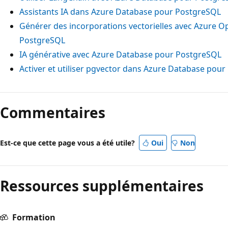
Assistants IA dans Azure Database pour PostgreSQL
Générer des incorporations vectorielles avec Azure 
PostgreSQL
IA générative avec Azure Database pour PostgreSQL
Activer et utiliser pgvector dans Azure Database pou
Mode
Lecture
Commentaires
désactivé
Est-ce que cette page vous a été utile?
Oui
Non
Ressources supplémentaires
Formation