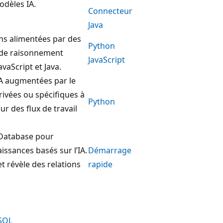
odèles IA.
Connecteur
Java
ons alimentées par des
Python
ns de raisonnement
JavaScript
vaScript et Java.
IA augmentées par le
ivées ou spécifiques à
Python
r des flux de travail
e Database pour
ssances basés sur l’IA.
Démarrage
 révèle des relations
rapide
eSQL