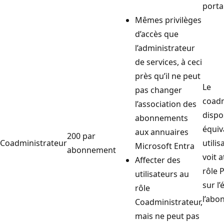
porta
Mêmes privilèges
d’accès que
l’administrateur
de services, à ceci
près qu’il ne peut
Le
pas changer
coadm
l’association des
dispo
abonnements
équiv
aux annuaires
200 par
Coadministrateur
utilis
Microsoft Entra
abonnement
voit a
Affecter des
rôle 
utilisateurs au
sur l
rôle
l’abo
Coadministrateur,
mais ne peut pas