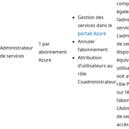
compt
égal
Gestion des
l’adm
services dans le
servic
portail Azure
L’adm
Annuler
1 par
de se
Administrateur
l’abonnement
abonnement
dispo
de services
Attribution
Azure
équiv
d’utilisateurs au
utilis
rôle
voit a
Coadministrateur
rôle 
sur l
l’abo
L’Adm
de se
accès