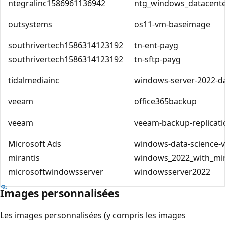
ntegralinc1586961136942
ntg_windows_datacent
outsystems
os11-vm-baseimage
southrivertech1586314123192
tn-ent-payg
southrivertech1586314123192
tn-sftp-payg
tidalmediainc
windows-server-2022-d
veeam
office365backup
veeam
veeam-backup-replicati
Microsoft Ads
windows-data-science-
mirantis
windows_2022_with_mir
microsoftwindowsserver
windowsserver2022
Images personnalisées
Les images personnalisées (y compris les images