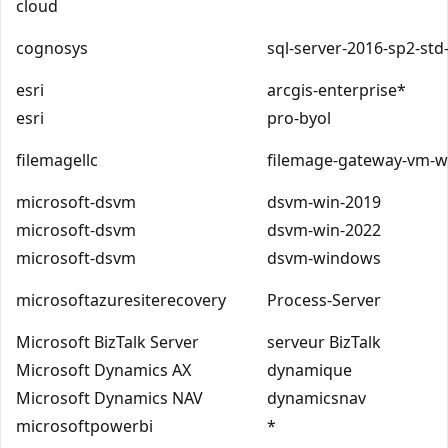
cloud
cognosys
sql-server-2016-sp2-std
esri
arcgis-enterprise*
esri
pro-byol
filemagellc
filemage-gateway-vm-w
microsoft-dsvm
dsvm-win-2019
microsoft-dsvm
dsvm-win-2022
microsoft-dsvm
dsvm-windows
microsoftazuresiterecovery
Process-Server
Microsoft BizTalk Server
serveur BizTalk
Microsoft Dynamics AX
dynamique
Microsoft Dynamics NAV
dynamicsnav
microsoftpowerbi
*