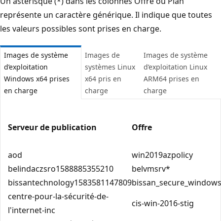
Un astérisque (*) dans les colonnes Offre ou Plan
représente un caractère générique. Il indique que toutes
les valeurs possibles sont prises en charge.
Images de système
Images de
Images de système
d’exploitation
systèmes Linux
d’exploitation Linux
Windows x64 prises
x64 pris en
ARM64 prises en
en charge
charge
charge
Serveur de publication
Offre
aod
win2019azpolicy
belindaczsro1588885355210
belvmsrv*
bissantechnology1583581147809
bissan_secure_windows
centre-pour-la-sécurité-de-
cis-win-2016-stig
l'internet-inc