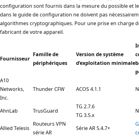
configuration sont fournis dans la mesure du possible et le
dans le guide de configuration ne doivent pas nécessaireme
algorithmes cryptographiques. Pour une prise en charge de
fabricant de votre appareil.
I
Famille de
Version de système
c
Fournisseur
périphériques
d’exploitation minimale
b
p
A10
Networks,
Thunder CFW
ACOS 4.1.1
N
Inc.
TG 2.7.6
AhnLab
TrusGuard
N
TG 3.5.x
Routeurs VPN
G
Allied Telesis
Série AR 5.4.7+
série AR
c