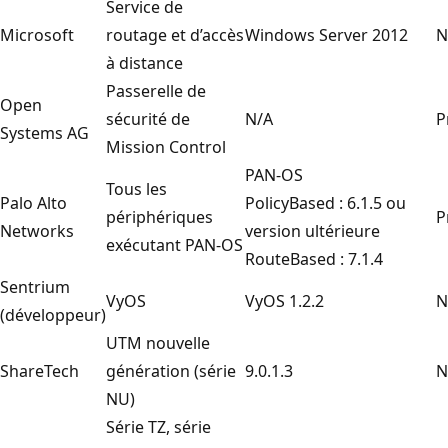
Service de
Microsoft
routage et d’accès
Windows Server 2012
N
à distance
Passerelle de
Open
sécurité de
N/A
P
Systems AG
Mission Control
PAN-OS
Tous les
Palo Alto
PolicyBased : 6.1.5 ou
périphériques
P
Networks
version ultérieure
exécutant PAN-OS
RouteBased : 7.1.4
Sentrium
VyOS
VyOS 1.2.2
N
(développeur)
UTM nouvelle
ShareTech
génération (série
9.0.1.3
N
NU)
Série TZ, série