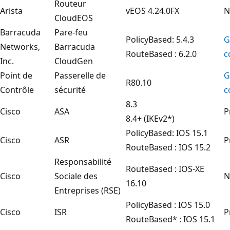
Routeur
Arista
vEOS 4.24.0FX
N
CloudEOS
Barracuda
Pare-feu
PolicyBased: 5.4.3
G
Networks,
Barracuda
RouteBased : 6.2.0
c
Inc.
CloudGen
Point de
Passerelle de
G
R80.10
Contrôle
sécurité
c
8.3
Cisco
ASA
P
8.4+ (IKEv2*)
PolicyBased: IOS 15.1
Cisco
ASR
P
RouteBased : IOS 15.2
Responsabilité
RouteBased : IOS-XE
Cisco
Sociale des
N
16.10
Entreprises (RSE)
PolicyBased : IOS 15.0
Cisco
ISR
P
RouteBased* : IOS 15.1