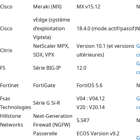
Cisco
Meraki (MX)
MX v15.12
N
vEdge (système
Cisco
d’exploitation
18.4.0 (mode actif/passif)
N
Viptela)
NetScaler MPX,
Version 10.1 (et versions
G
Citrix
SDX, VPX
ultérieures)
c
G
F5
Série BIG-IP
12.0
c
Fortinet
FortiGate
FortiOS 5.6
N
Fsas
V04 : V04.12
G
Série G Si-R
Technologies
V20 : V20.14
c
Hillstone
Next-Generation
5.5R7
N
Networks
Firewall (NGFW)
Passerelle
ECOS Version v9.2
G