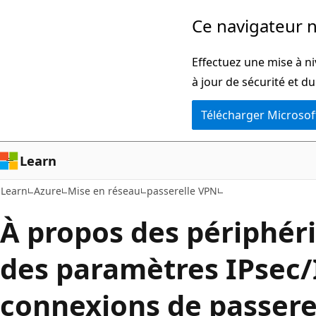
Passer
Ce navigateur n
au
contenu
Effectuez une mise à n
principal
à jour de sécurité et d
Télécharger Microsof
Learn
Learn
Azure
Mise en réseau
passerelle VPN
À propos des périphér
des paramètres IPsec/
connexions de passerel