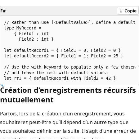
F#
Copie
// Rather than use [<DefaultValue>], define a default r
type MyRecord =

    { Field1 : int

      Field2 : int }

let defaultRecord1 = { Field1 = 0; Field2 = 0 }

let defaultRecord2 = { Field1 = 1; Field2 = 25 }

// Use the with keyword to populate only a few chosen f
// and leave the rest with default values.

Création d’enregistrements récursifs
mutuellement
Parfois, lors de la création d’un enregistrement, vous
souhaiterez peut-être qu’il dépend d’un autre type que
vous souhaitez définir par la suite. Il s’agit d’une erreur de