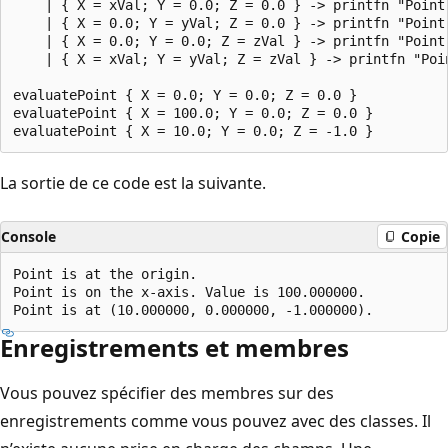
    | { X = xVal; Y = 0.0; Z = 0.0 } -> printfn "Point
    | { X = 0.0; Y = yVal; Z = 0.0 } -> printfn "Point
    | { X = 0.0; Y = 0.0; Z = zVal } -> printfn "Point
    | { X = xVal; Y = yVal; Z = zVal } -> printfn "Poi
evaluatePoint { X = 0.0; Y = 0.0; Z = 0.0 }

evaluatePoint { X = 100.0; Y = 0.0; Z = 0.0 }

La sortie de ce code est la suivante.
Console
Copie
Point is at the origin.

Point is on the x-axis. Value is 100.000000.

Enregistrements et membres
Vous pouvez spécifier des membres sur des
enregistrements comme vous pouvez avec des classes. Il