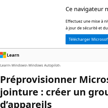
Passer
Ce navigateur n
directement
au
Effectuez une mise à ni
contenu
à jour de sécurité et d
principal
Télécharger Microsof
Learn
Learn
Windows
Windows Autopilot
Préprovisionner Micro
jointure : créer un gr
d’appareils