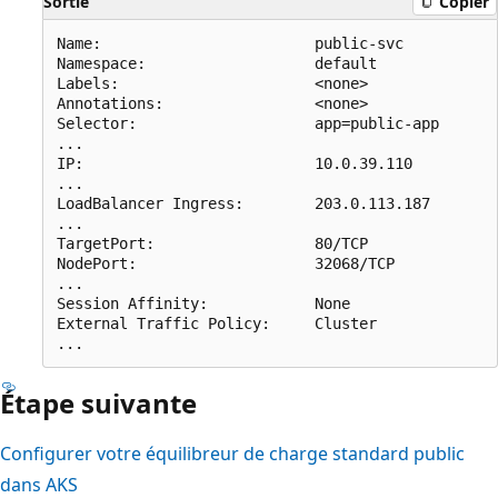
Sortie
Copier
Name:                        public-svc

Namespace:                   default

Labels:                      <none>

Annotations:                 <none>

Selector:                    app=public-app

...

IP:                          10.0.39.110

...

LoadBalancer Ingress:        203.0.113.187

...

TargetPort:                  80/TCP

NodePort:                    32068/TCP

...

Session Affinity:            None

External Traffic Policy:     Cluster

Étape suivante
Configurer votre équilibreur de charge standard public
dans AKS