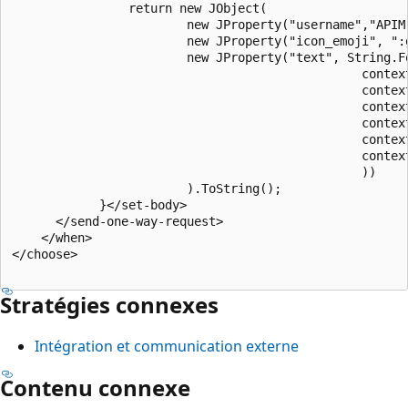
                return new JObject(

                        new JProperty("username","APIM 
                        new JProperty("icon_emoji", ":g
                        new JProperty("text", String.F
                                                context
                                                contex
                                                context
                                                context
                                                context
                                                context
                                                ))

                        ).ToString();

            }</set-body>

      </send-one-way-request>

    </when>

</choose>

Stratégies connexes
Intégration et communication externe
Contenu connexe