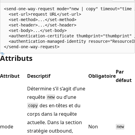
<send-one-way-request mode="new | copy" timeout="time i
  <set-url>request URL</set-url>

  <set-method>...</set-method>

  <set-header>...</set-header>

  <set-body>...</set-body>

  <authentication-certificate thumbprint="thumbprint" /
  <authentication-managed-identity resource="ResourceID
Attributs
Par
Attribut
Descriptif
Obligatoire
défaut
Détermine s’il s’agit d’une
requête
ou d’une
new
des en-têtes et du
copy
corps dans la requête
actuelle. Dans la section
mode
Non
new
stratégie outbound,