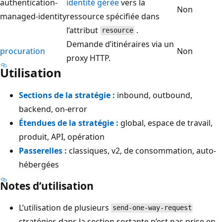
authentication-
identité gérée
vers la
Non
managed-identity
ressource spécifiée dans
l’attribut
.
resource
Demande d’itinéraires via un
procuration
Non
proxy HTTP.
Utilisation
Sections de la stratégie :
inbound, outbound,
backend, on-error
Étendues de la stratégie :
global, espace de travail,
produit, API, opération
Passerelles :
classiques, v2, de consommation, auto-
hébergées
Notes d’utilisation
L’utilisation de plusieurs
send-one-way-request
stratégies dans la section sortante n’est pas prise en