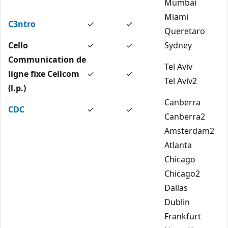
Mumbai
Miami
C3ntro
✓
✓
Queretaro
Cello
✓
✓
Sydney
Communication de
Tel Aviv
ligne fixe Cellcom
✓
✓
Tel Aviv2
(l.p.)
Canberra
CDC
✓
✓
Canberra2
Amsterdam2
Atlanta
Chicago
Chicago2
Dallas
Dublin
Frankfurt