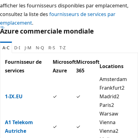
afficher les fournisseurs disponibles par emplacement,
consultez la liste des
fournisseurs de services par
emplacement
.
Azure commerciale mondiale
A-C
D-I
J-M
N-Q
R-S
T-Z
Fournisseur de
Microsoft
Microsoft
Locations
services
Azure
365
Amsterdam
Frankfurt2
1-IX.EU
✓
✓
Madrid2
Paris2
Warsaw
A1 Telekom
Vienna
✓
✓
Autriche
Vienna2