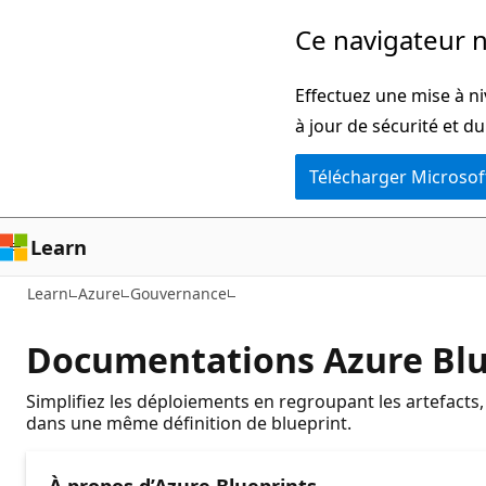
Passer
Ce navigateur n
directement
au
Effectuez une mise à ni
contenu
à jour de sécurité et d
principal
Télécharger Microsof
Learn
Learn
Azure
Gouvernance
Documentations Azure Blu
Simplifiez les déploiements en regroupant les artefacts
dans une même définition de blueprint.
À propos d’Azure Blueprints