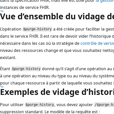
dans la spécification FHIR, mais elle est utile pour
la gestion
instances de service FHIR.
Vue d’ensemble du vidage de
L’opération
a été créée pour faciliter la ges
$purge-history
dans le service FHIR. Il est rare de devoir vider l’historique 
nécessaire dans les cas où la stratégie de
contrôle de versi
niveau des ressources change et que vous souhaitez nettoy
existant.
Étant
donné qu’il s’agit d’une opération au
$purge-history
à une opération au niveau du type ou au niveau du système
pour chaque ressource à partir de laquelle vous souhaitez 
Exemples de vidage d’histor
Pour utiliser
, vous devez ajouter
$purge-history
/$purge-h
suppression standard. Le modèle de la requête est :