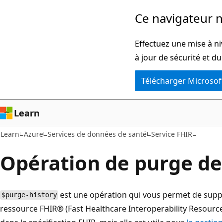
Passer
Ce navigateur n
directement
au
Effectuez une mise à ni
contenu
à jour de sécurité et d
principal
Télécharger Microsof
Learn
Learn
Azure
Services de données de santé
Service FHIR
Opération de purge de 
est une opération qui vous permet de suppr
$purge-history
ressource FHIR® (Fast Healthcare Interoperability Resources