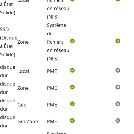
à État
en réseau
Solide)
(NFS)
Système
SSD
de
(Disque
Zone
fichiers
à État
en réseau
Solide)
(NFS)
disque
Local
PME
dur
disque
Zone
PME
dur
disque
Géo
PME
dur
disque
GeoZone
PME
dur
Système