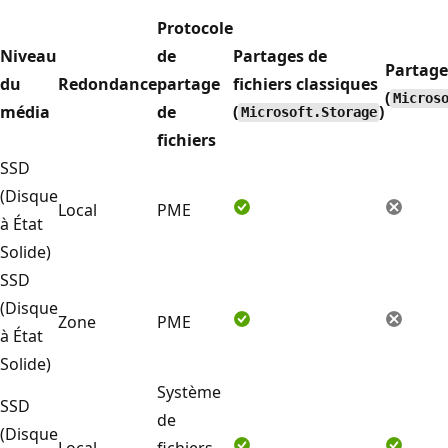
Protocole
Niveau
de
Partages de
Partages
du
Redondance
partage
fichiers classiques
(
Micros
média
de
(
)
Microsoft.Storage
fichiers
SSD
(Disque
Local
PME
à État
Solide)
SSD
(Disque
Zone
PME
à État
Solide)
Système
SSD
de
(Disque
Local
fichiers