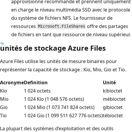
approvisionné recommandé et prennent uniquement
en charge le niveau multimédia SSD avec le protocole
du système de fichiers NFS. Le fournisseur de
ressources
offre des partages
Microsoft.FileShares
de fichiers en tant que ressource de niveau supérieur.
unités de stockage Azure Files
Azure Files utilise les unités de mesure binaires pour
représenter la capacité de stockage : Kio, Mio, Gio et Tio.
Acronyme
Definition
Unité
Kio
1 024 octets
kibioctet
Mio
1 024 Kio (1 048 576 octets)
mébioctet
Gio
1 024 Mio (1 073 741 824 octets)
gibioctet
Tio
1 024 Gio (1 099 511 627 776 octets)
tébioctet
La plupart des systèmes d’exploitation et des outils