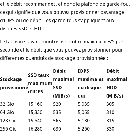
et le débit recommandés, et donc le plafond de garde-fou,
ce qui signifie que vous pouvez provisionner davantage
d’IOPS ou de débit. Les garde-fous s’appliquent aux
disques SSD et HDD.
Le tableau suivant montre le nombre maximal d’E/S par
seconde et le débit que vous pouvez provisionner pour
différentes quantités de stockage provisionnée :
Débit
IOPS
Débit
SSD taux
Stockage
maximal
maximales
maximal
maximum
provisionné
SSD
du disque
HDD
d'IOPS
(MiB/s)
dur
(MiB/s)
32 Gio
15 160
520
5,035
305
64 Gio
15,320
535
5,065
310
128 Gio
15,640
565
5,130
315
256 Gio
16 280
630
5,260
330