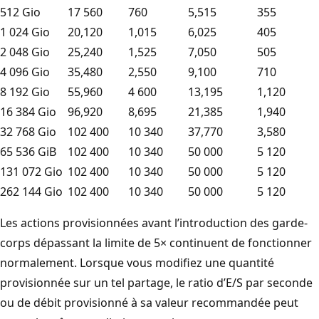
512 Gio
17 560
760
5,515
355
1 024 Gio
20,120
1,015
6,025
405
2 048 Gio
25,240
1,525
7,050
505
4 096 Gio
35,480
2,550
9,100
710
8 192 Gio
55,960
4 600
13,195
1,120
16 384 Gio
96,920
8,695
21,385
1,940
32 768 Gio
102 400
10 340
37,770
3,580
65 536 GiB
102 400
10 340
50 000
5 120
131 072 Gio
102 400
10 340
50 000
5 120
262 144 Gio
102 400
10 340
50 000
5 120
Les actions provisionnées avant l’introduction des garde-
corps dépassant la limite de 5× continuent de fonctionner
normalement. Lorsque vous modifiez une quantité
provisionnée sur un tel partage, le ratio d’E/S par seconde
ou de débit provisionné à sa valeur recommandée peut