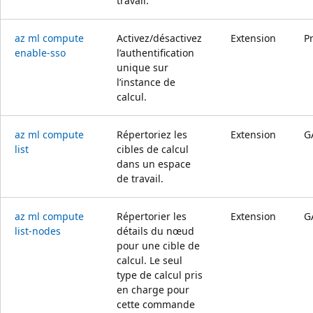
travail.
az ml compute
Activez/désactivez
Extension
P
enable-sso
l’authentification
unique sur
l’instance de
calcul.
az ml compute
Répertoriez les
Extension
G
list
cibles de calcul
dans un espace
de travail.
az ml compute
Répertorier les
Extension
G
list-nodes
détails du nœud
pour une cible de
calcul. Le seul
type de calcul pris
en charge pour
cette commande