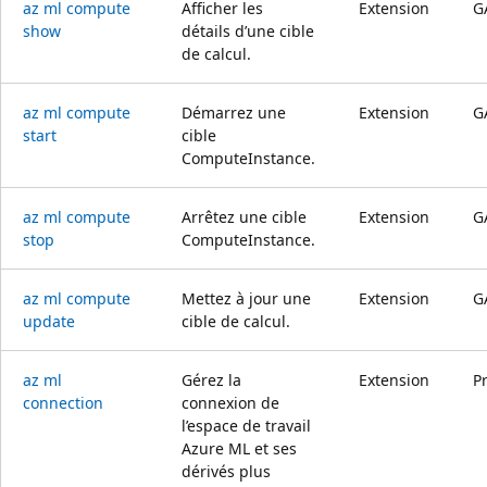
az ml compute
Afficher les
Extension
G
show
détails d’une cible
de calcul.
az ml compute
Démarrez une
Extension
G
start
cible
ComputeInstance.
az ml compute
Arrêtez une cible
Extension
G
stop
ComputeInstance.
az ml compute
Mettez à jour une
Extension
G
update
cible de calcul.
az ml
Gérez la
Extension
P
connection
connexion de
l’espace de travail
Azure ML et ses
dérivés plus