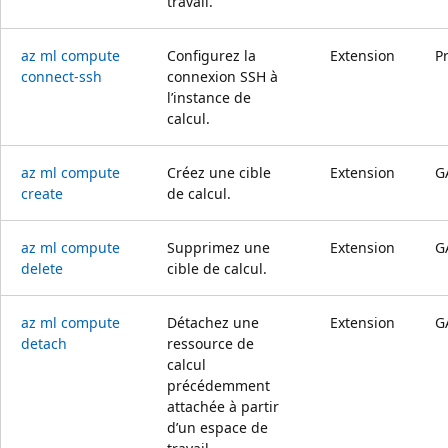
travail.
az ml compute
Configurez la
Extension
P
connect-ssh
connexion SSH à
l’instance de
calcul.
az ml compute
Créez une cible
Extension
G
create
de calcul.
az ml compute
Supprimez une
Extension
G
delete
cible de calcul.
az ml compute
Détachez une
Extension
G
detach
ressource de
calcul
précédemment
attachée à partir
d’un espace de