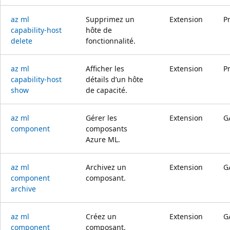
az ml
Supprimez un
Extension
P
capability-host
hôte de
delete
fonctionnalité.
az ml
Afficher les
Extension
P
capability-host
détails d’un hôte
show
de capacité.
az ml
Gérer les
Extension
G
component
composants
Azure ML.
az ml
Archivez un
Extension
G
component
composant.
archive
az ml
Créez un
Extension
G
component
composant.