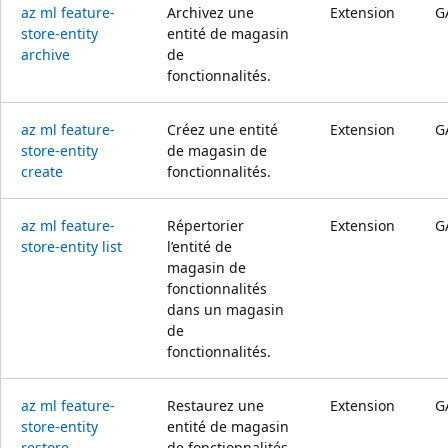
az ml feature-
Archivez une
Extension
G
store-entity
entité de magasin
archive
de
fonctionnalités.
az ml feature-
Créez une entité
Extension
G
store-entity
de magasin de
create
fonctionnalités.
az ml feature-
Répertorier
Extension
G
store-entity list
l’entité de
magasin de
fonctionnalités
dans un magasin
de
fonctionnalités.
az ml feature-
Restaurez une
Extension
G
store-entity
entité de magasin
restore
de fonctionnalités