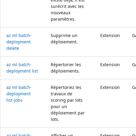
surécrit avec les
nouveaux
paramètres.
az ml batch-
Supprime un
Extension
G
deployment
déploiement.
delete
az ml batch-
Répertorier les
Extension
G
deployment list
déploiements.
az ml batch-
Répertoriez les
Extension
G
deployment
travaux de
list-jobs
scoring par lots
pour un
déploiement par
lots.
az ml batch-
Afficher un
Extension
G