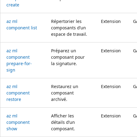
create
az ml
Répertorier les
Extension
G
component list
composants d’un
espace de travail.
az ml
Préparez un
Extension
G
component
composant pour
prepare-for-
la signature.
sign
az ml
Restaurez un
Extension
G
component
composant
restore
archivé.
az ml
Afficher les
Extension
G
component
détails d’un
show
composant.