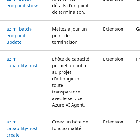
endpoint show
détails d’un point
de terminaison.
az ml batch-
Mettez à jour un
Extension
G
endpoint
point de
update
terminaison.
az ml
L’hôte de capacité
Extension
P
capability-host
permet au hub et
au projet
d’interagir en
toute
transparence
avec le service
Azure AI Agent.
az ml
Créez un hôte de
Extension
P
capability-host
fonctionnalité.
create