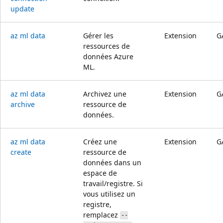
update
az ml data
Gérer les
Extension
G
ressources de
données Azure
ML.
az ml data
Archivez une
Extension
G
archive
ressource de
données.
az ml data
Créez une
Extension
G
create
ressource de
données dans un
espace de
travail/registre. Si
vous utilisez un
registre,
remplacez
--