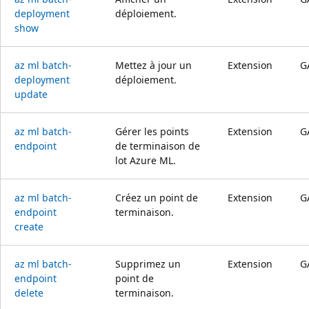
deployment
déploiement.
show
az ml batch-
Mettez à jour un
Extension
G
deployment
déploiement.
update
az ml batch-
Gérer les points
Extension
G
endpoint
de terminaison de
lot Azure ML.
az ml batch-
Créez un point de
Extension
G
endpoint
terminaison.
create
az ml batch-
Supprimez un
Extension
G
endpoint
point de
delete
terminaison.