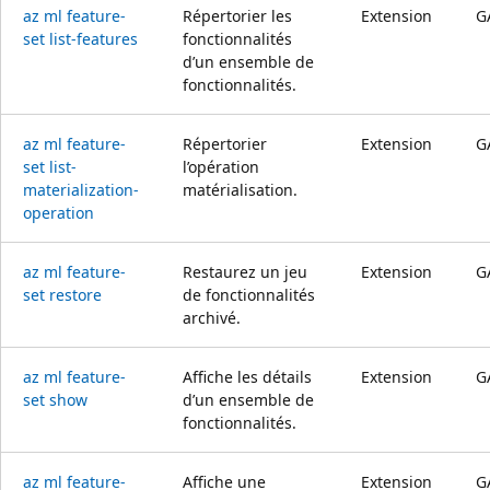
az ml feature-
Répertorier les
Extension
G
set list-features
fonctionnalités
d’un ensemble de
fonctionnalités.
az ml feature-
Répertorier
Extension
G
set list-
l’opération
materialization-
matérialisation.
operation
az ml feature-
Restaurez un jeu
Extension
G
set restore
de fonctionnalités
archivé.
az ml feature-
Affiche les détails
Extension
G
set show
d’un ensemble de
fonctionnalités.
az ml feature-
Affiche une
Extension
G