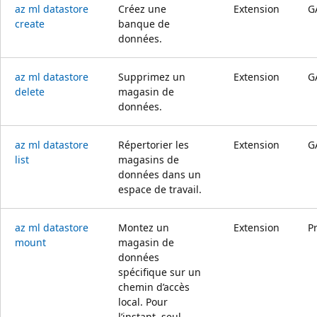
az ml datastore
Créez une
Extension
G
create
banque de
données.
az ml datastore
Supprimez un
Extension
G
delete
magasin de
données.
az ml datastore
Répertorier les
Extension
G
list
magasins de
données dans un
espace de travail.
az ml datastore
Montez un
Extension
P
mount
magasin de
données
spécifique sur un
chemin d’accès
local. Pour
l’instant, seul