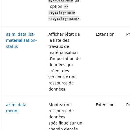
par
my-workspace
l’option
--
registry-name
.
<registry-name>
az ml data list-
Afficher l’état de
Extension
P
materialization-
la liste des
status
travaux de
matérialisation
d’importation de
données qui
créent des
versions d’une
ressource de
données.
az ml data
Montez une
Extension
P
mount
ressource de
données
spécifique sur un
chemin d’accès