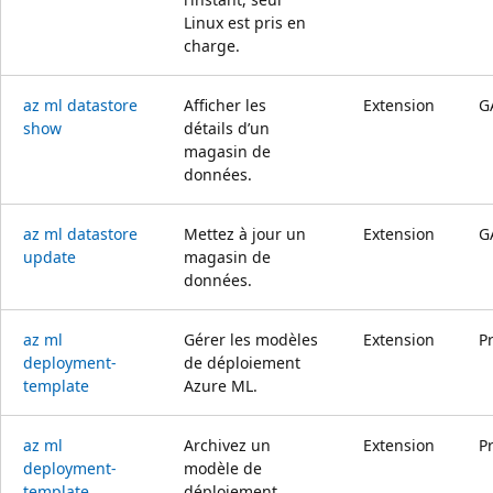
Linux est pris en
charge.
az ml datastore
Afficher les
Extension
G
show
détails d’un
magasin de
données.
az ml datastore
Mettez à jour un
Extension
G
update
magasin de
données.
az ml
Gérer les modèles
Extension
P
deployment-
de déploiement
template
Azure ML.
az ml
Archivez un
Extension
P
deployment-
modèle de
template
déploiement.