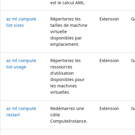
est le calcul AML.
az ml compute
Répertoriez les
Extension
G
list-sizes
tailles de machine
virtuelle
disponibles par
emplacement.
az ml compute
Répertoriez les
Extension
G
list-usage
ressources
d’utilisation
disponibles pour
les machines
virtuelles.
az ml compute
Redémarrez une
Extension
G
restart
cible
ComputeInstance.