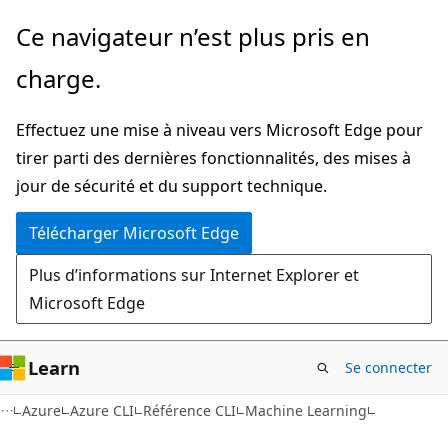
Passer
Passer
Ce navigateur n’est plus pris en
directement
à
charge.
au
la
contenu
navigation
Effectuez une mise à niveau vers Microsoft Edge pour
principal
dans
tirer parti des dernières fonctionnalités, des mises à
la
jour de sécurité et du support technique.
page
Télécharger Microsoft Edge
Plus d’informations sur Internet Explorer et
Microsoft Edge
Learn
Se connecter
Azure
Azure CLI
Référence CLI
Machine Learning