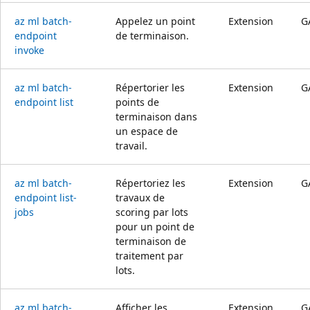
az ml batch-
Appelez un point
Extension
G
endpoint
de terminaison.
invoke
az ml batch-
Répertorier les
Extension
G
endpoint list
points de
terminaison dans
un espace de
travail.
az ml batch-
Répertoriez les
Extension
G
endpoint list-
travaux de
jobs
scoring par lots
pour un point de
terminaison de
traitement par
lots.
az ml batch-
Afficher les
Extension
G