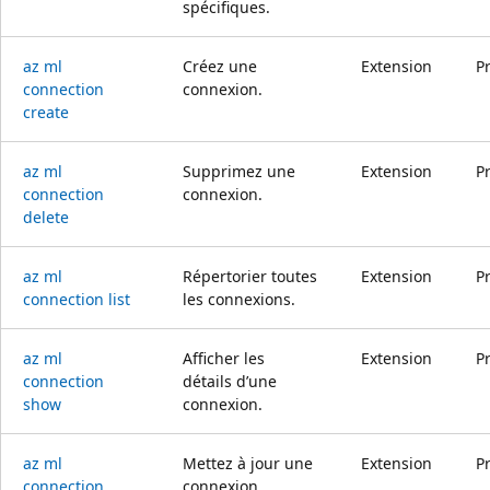
spécifiques.
az ml
Créez une
Extension
P
connection
connexion.
create
az ml
Supprimez une
Extension
P
connection
connexion.
delete
az ml
Répertorier toutes
Extension
P
connection list
les connexions.
az ml
Afficher les
Extension
P
connection
détails d’une
show
connexion.
az ml
Mettez à jour une
Extension
P
connection
connexion.