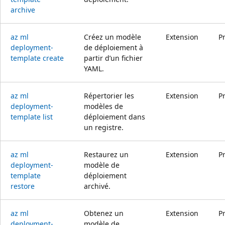
archive
az ml
Créez un modèle
Extension
P
deployment-
de déploiement à
template create
partir d’un fichier
YAML.
az ml
Répertorier les
Extension
P
deployment-
modèles de
template list
déploiement dans
un registre.
az ml
Restaurez un
Extension
P
deployment-
modèle de
template
déploiement
restore
archivé.
az ml
Obtenez un
Extension
P
deployment-
modèle de