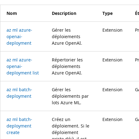
Nom
Description
Type
É
az ml azure-
Gérer les
Extension
P
openai-
déploiements
deployment
Azure OpenAI.
az ml azure-
Répertorier les
Extension
P
openai-
déploiements
deployment list
Azure OpenAI.
az ml batch-
Gérer les
Extension
G
deployment
déploiements par
lots Azure ML.
az ml batch-
Créez un
Extension
G
deployment
déploiement. Si le
create
déploiement
existe déjà, il est