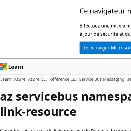
Passer
Passer
Ce navigateur n
directement
à
au
la
Effectuez une mise à ni
contenu
navigation
à jour de sécurité et d
principal
dans
Télécharger Microsof
la
page
Learn
Learn
Azure
Azure CLI
Référence CLI
Service Bus Messaging
s
az servicebus namespa
link-resource
Gérer les ressources de liaison privée de l’espace de noms 