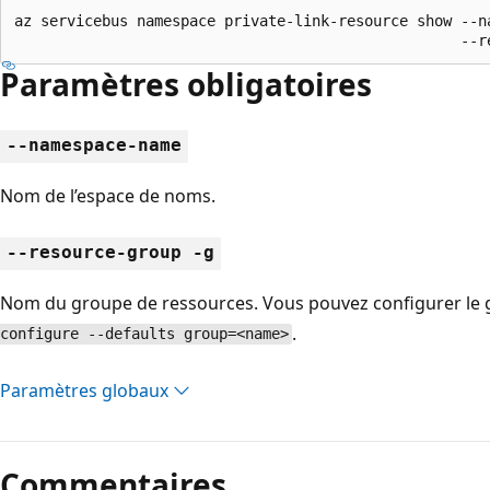
az servicebus namespace private-link-resource show --na
                                                   --r
Paramètres obligatoires
--namespace-name
Nom de l’espace de noms.
--resource-group -g
Nom du groupe de ressources. Vous pouvez configurer le g
.
configure --defaults group=<name>
Paramètres globaux
Commentaires