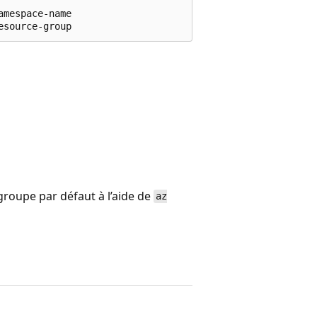
mespace-name

esource-group
roupe par défaut à l’aide de
az