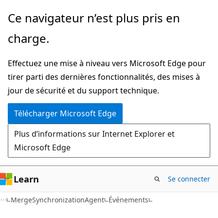
Passer
Passer
Ce navigateur n’est plus pris en
directement
à
charge.
au
la
contenu
navigation
Effectuez une mise à niveau vers Microsoft Edge pour
principal
dans
tirer parti des dernières fonctionnalités, des mises à
la
jour de sécurité et du support technique.
page
Télécharger Microsoft Edge
Plus d’informations sur Internet Explorer et
Microsoft Edge
Learn
Se connecter
C#
MergeSynchronizationAgent
Événements