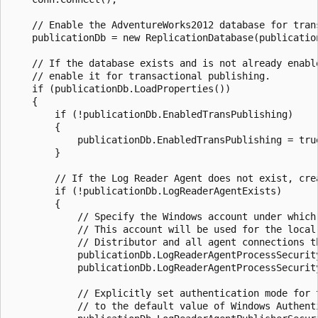
    // Enable the AdventureWorks2012 database for trans
    publicationDb = new ReplicationDatabase(publication
    // If the database exists and is not already enable
    // enable it for transactional publishing.

    if (publicationDb.LoadProperties())

    {

        if (!publicationDb.EnabledTransPublishing)

        {

            publicationDb.EnabledTransPublishing = true
        }

        // If the Log Reader Agent does not exist, crea
        if (!publicationDb.LogReaderAgentExists)

        {

            // Specify the Windows account under which 
            // This account will be used for the local 
            // Distributor and all agent connections th
            publicationDb.LogReaderAgentProcessSecurity
            publicationDb.LogReaderAgentProcessSecurity
            // Explicitly set authentication mode for t
            // to the default value of Windows Authenti