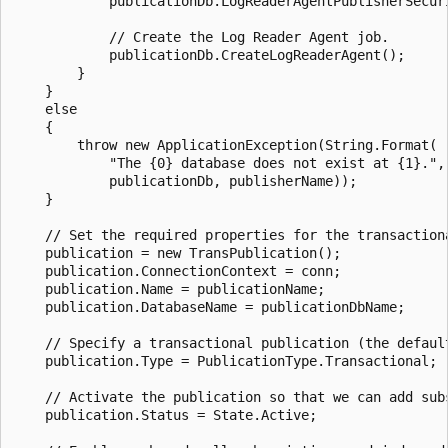
            publicationDb.LogReaderAgentPublisherSecuri
            // Create the Log Reader Agent job.

            publicationDb.CreateLogReaderAgent();

        }

    }

    else

    {

        throw new ApplicationException(String.Format(

            "The {0} database does not exist at {1}.",

            publicationDb, publisherName));

    }

    // Set the required properties for the transactiona
    publication = new TransPublication();

    publication.ConnectionContext = conn;

    publication.Name = publicationName;

    publication.DatabaseName = publicationDbName;

    // Specify a transactional publication (the default
    publication.Type = PublicationType.Transactional;

    // Activate the publication so that we can add subs
    publication.Status = State.Active;
