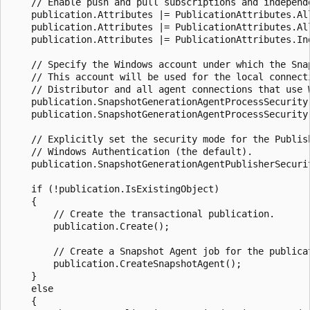
    // Enable push and pull subscriptions and independe
    publication.Attributes |= PublicationAttributes.All
    publication.Attributes |= PublicationAttributes.All
    publication.Attributes |= PublicationAttributes.Ind
    // Specify the Windows account under which the Snap
    // This account will be used for the local connecti
    // Distributor and all agent connections that use W
    publication.SnapshotGenerationAgentProcessSecurity.
    publication.SnapshotGenerationAgentProcessSecurity.
    // Explicitly set the security mode for the Publish
    // Windows Authentication (the default).

    publication.SnapshotGenerationAgentPublisherSecurit
    if (!publication.IsExistingObject)

    {

        // Create the transactional publication.

        publication.Create();

        // Create a Snapshot Agent job for the publicat
        publication.CreateSnapshotAgent();

    }

    else

    {
