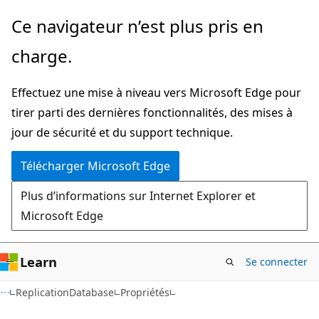
Passer
Passer
Ce navigateur n’est plus pris en
directement
à
charge.
au
la
contenu
navigation
Effectuez une mise à niveau vers Microsoft Edge pour
principal
dans
tirer parti des dernières fonctionnalités, des mises à
la
jour de sécurité et du support technique.
page
Télécharger Microsoft Edge
Plus d’informations sur Internet Explorer et
Microsoft Edge
Learn
Se connecter
C#
ReplicationDatabase
Propriétés