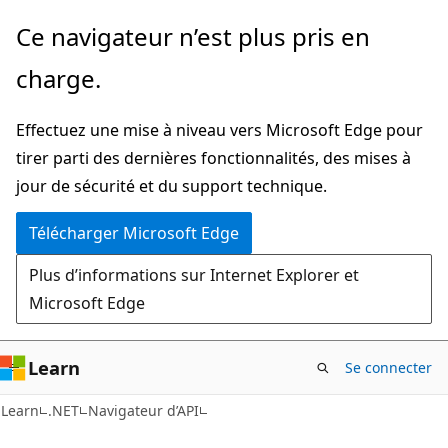
Passer
Passer
Ce navigateur n’est plus pris en
directement
à
charge.
au
la
contenu
navigation
Effectuez une mise à niveau vers Microsoft Edge pour
principal
dans
tirer parti des dernières fonctionnalités, des mises à
la
jour de sécurité et du support technique.
page
Télécharger Microsoft Edge
Plus d’informations sur Internet Explorer et
Microsoft Edge
Learn
Se connecter
C#
Learn
.NET
Navigateur d’API