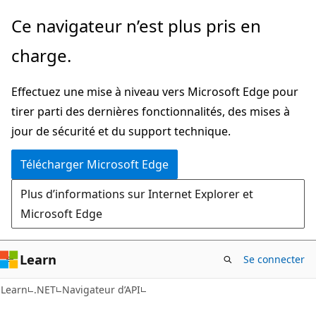
Passer
Passer
Ce navigateur n’est plus pris en
directement
à
charge.
au
la
contenu
navigation
Effectuez une mise à niveau vers Microsoft Edge pour
principal
dans
tirer parti des dernières fonctionnalités, des mises à
la
jour de sécurité et du support technique.
page
Télécharger Microsoft Edge
Plus d’informations sur Internet Explorer et
Microsoft Edge
Learn
Se connecter
C#
Learn
.NET
Navigateur d’API