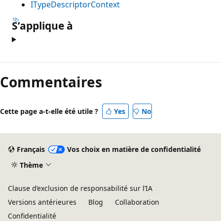
ITypeDescriptorContext
S’applique à
Mode
lecture
Commentaires
désactivé
Cette page a-t-elle été utile ?
Yes
No
Français
Vos choix en matière de confidentialité
Thème
Clause d’exclusion de responsabilité sur l’IA
Versions antérieures
Blog
Collaboration
Confidentialité