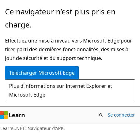
Passer
Passer
Ce navigateur n’est plus pris en
directement
à
charge.
au
la
contenu
navigation
Effectuez une mise à niveau vers Microsoft Edge pour
principal
dans
tirer parti des dernières fonctionnalités, des mises à
la
jour de sécurité et du support technique.
page
Télécharger Microsoft Edge
Plus d’informations sur Internet Explorer et
Microsoft Edge
Learn
Se connecter
C#
Learn
.NET
Navigateur d’API