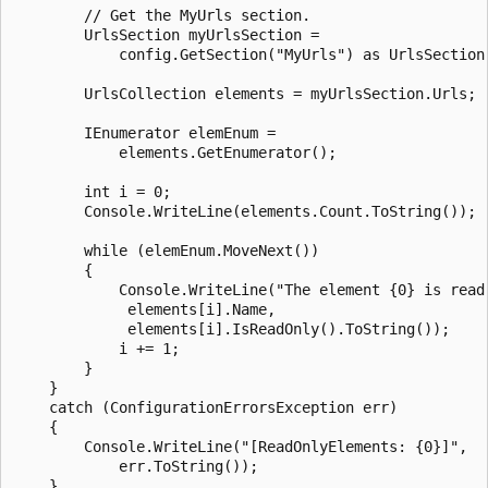
        // Get the MyUrls section.

        UrlsSection myUrlsSection =

            config.GetSection("MyUrls") as UrlsSection;
        UrlsCollection elements = myUrlsSection.Urls;

        IEnumerator elemEnum =

            elements.GetEnumerator();

        int i = 0;

        Console.WriteLine(elements.Count.ToString());

        while (elemEnum.MoveNext())

        {

            Console.WriteLine("The element {0} is read 
             elements[i].Name,

             elements[i].IsReadOnly().ToString());

            i += 1;

        }

    }

    catch (ConfigurationErrorsException err)

    {

        Console.WriteLine("[ReadOnlyElements: {0}]",

            err.ToString());

    }
