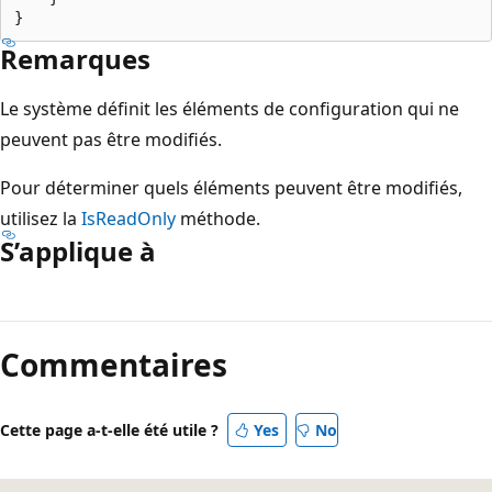
Remarques
Le système définit les éléments de configuration qui ne
peuvent pas être modifiés.
Pour déterminer quels éléments peuvent être modifiés,
utilisez la
IsReadOnly
méthode.
S’applique à
Mode
lecture
Commentaires
désactivé
Cette page a-t-elle été utile ?
Yes
No