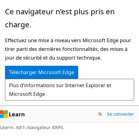
Passer
Passer
Ce navigateur n’est plus pris en
directement
à
charge.
au
la
contenu
navigation
Effectuez une mise à niveau vers Microsoft Edge pour
principal
dans
tirer parti des dernières fonctionnalités, des mises à
la
jour de sécurité et du support technique.
page
Télécharger Microsoft Edge
Plus d’informations sur Internet Explorer et
Microsoft Edge
Learn
Se connecter
C#
Learn
.NET
Navigateur d’API