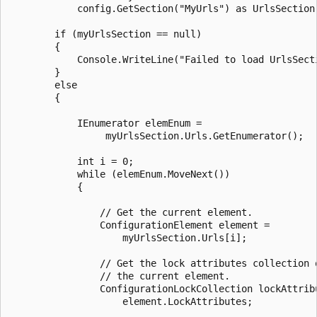
            config.GetSection("MyUrls") as UrlsSection;
        if (myUrlsSection == null)

        {

            Console.WriteLine("Failed to load UrlsSecti
        }

        else

        {

            IEnumerator elemEnum =

                 myUrlsSection.Urls.GetEnumerator();

            int i = 0;

            while (elemEnum.MoveNext())

            {

                // Get the current element.

                ConfigurationElement element =

                    myUrlsSection.Urls[i];

                // Get the lock attributes collection o
                // the current element.

                ConfigurationLockCollection lockAttribu
                    element.LockAttributes;
