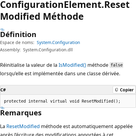
Configuration
Element.
Reset
Modified Méthode
Définition
Espace de noms:
System.Configuration
Assembly:
System.Configuration.dll
Réinitialise la valeur de la
IsModified()
méthode
false
lorsqu’elle est implémentée dans une classe dérivée.
C#
Copier
protected internal virtual void ResetModified();
Remarques
La
ResetModified
méthode est automatiquement appelée
après l’écriture des modifications apportées à cet