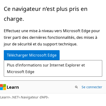
Passer
Passer
Ce navigateur n’est plus pris en
directement
à
charge.
au
la
contenu
navigation
Effectuez une mise à niveau vers Microsoft Edge pour
principal
dans
tirer parti des dernières fonctionnalités, des mises à
la
jour de sécurité et du support technique.
page
Télécharger Microsoft Edge
Plus d’informations sur Internet Explorer et
Microsoft Edge
Learn
Se connecter
C#
Learn
.NET
Navigateur d’API