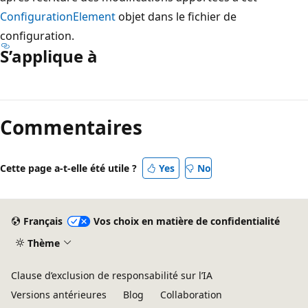
ConfigurationElement
objet dans le fichier de
configuration.
S’applique à
Mode
lecture
Commentaires
désactivé
Cette page a-t-elle été utile ?
Yes
No
Français
Vos choix en matière de confidentialité
Thème
Clause d’exclusion de responsabilité sur l’IA
Versions antérieures
Blog
Collaboration