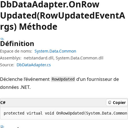
Db
Data
Adapter.
On
Row
Updated(RowUpdatedEventA
rgs) Méthode
Définition
Espace de noms:
System.Data.Common
Assemblys:
netstandard.dll, System.Data.Common.dll
Source:
DbDataAdapter.cs
Déclenche l’événement
d’un fournisseur de
RowUpdated
données .NET.
C#
Copier
protected virtual void OnRowUpdated(System.Data.Common