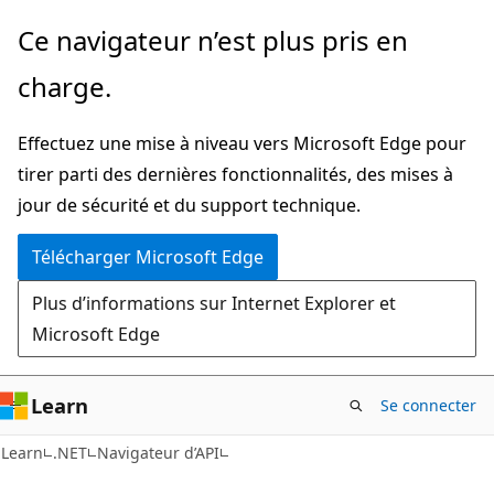
Passer
Passer
Ce navigateur n’est plus pris en
directement
à
charge.
au
la
contenu
navigation
Effectuez une mise à niveau vers Microsoft Edge pour
principal
dans
tirer parti des dernières fonctionnalités, des mises à
la
jour de sécurité et du support technique.
page
Télécharger Microsoft Edge
Plus d’informations sur Internet Explorer et
Microsoft Edge
Learn
Se connecter
C#
Learn
.NET
Navigateur d’API