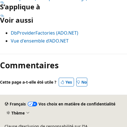
S’applique à
Voir aussi
DbProviderFactories (ADO.NET)
Vue d'ensemble d’ADO.NET
Mode
lecture
Commentaires
désactivé
Cette page a-t-elle été utile ?
Yes
No
Français
Vos choix en matière de confidentialité
Thème
Clause d’exclusion de responsabilité sur l’IA