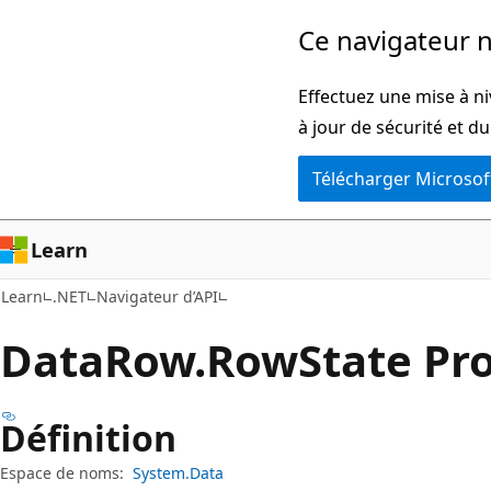
Passer
Passer
Ce navigateur n
directement
à
au
la
Effectuez une mise à ni
contenu
navigation
à jour de sécurité et d
principal
dans
Télécharger Microsof
la
page
Learn
Learn
.NET
Navigateur d’API
Data
Row.
Row
State Pr
Définition
Espace de noms:
System.Data