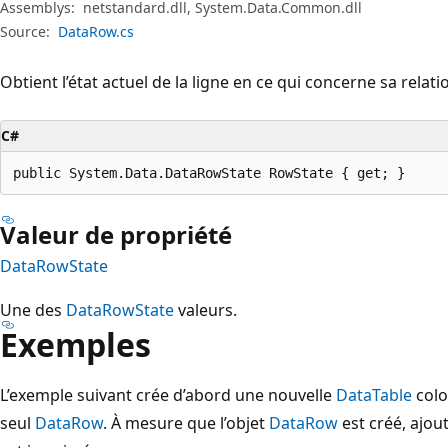
Assemblys:
netstandard.dll, System.Data.Common.dll
Source:
DataRow.cs
Obtient l’état actuel de la ligne en ce qui concerne sa relati
C#
public System.Data.DataRowState RowState { get; }
Valeur de propriété
DataRowState
Une des
DataRowState
valeurs.
Exemples
L’exemple suivant crée d’abord une nouvelle
DataTable
colo
seul
DataRow
. À mesure que l’objet
DataRow
est créé, ajou