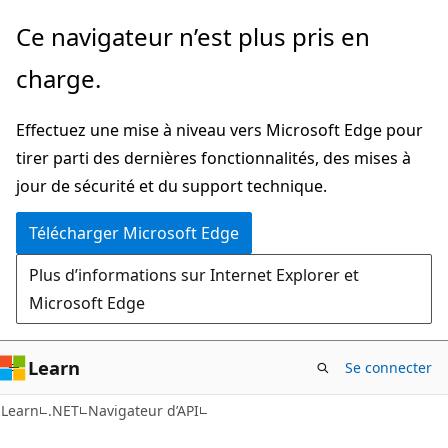
Passer
Passer
Ce navigateur n’est plus pris en
directement
à
charge.
au
la
contenu
navigation
Effectuez une mise à niveau vers Microsoft Edge pour
principal
dans
tirer parti des dernières fonctionnalités, des mises à
la
jour de sécurité et du support technique.
page
Télécharger Microsoft Edge
Plus d’informations sur Internet Explorer et
Microsoft Edge
Learn
Se connecter
C#
Learn
.NET
Navigateur d’API