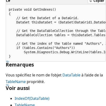
C#
Copier
private void GetIndexes()

{

    // Get the DataSet of a DataGrid.

    DataSet thisDataSet = (DataSet)DataGrid1.DataSou
    // Get the DataTableCollection through the Table
    DataTableCollection tables = thisDataSet.Tables;
    // Get the index of the table named "Authors", i
    if (tables.Contains("Authors"))

        System.Diagnostics.Debug.WriteLine(tables.In
Remarques
Vous spécifiez le nom de l’objet
DataTable
à l’aide de la
TableName
propriété.
Voir aussi
IndexOf(DataTable)
TableName