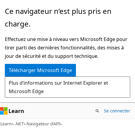
Passer
Passer
Ce navigateur n’est plus pris en
directement
à
charge.
au
la
contenu
navigation
Effectuez une mise à niveau vers Microsoft Edge pour
principal
dans
tirer parti des dernières fonctionnalités, des mises à
la
jour de sécurité et du support technique.
page
Télécharger Microsoft Edge
Plus d’informations sur Internet Explorer et
Microsoft Edge
Learn
Se connecter
C#
Learn
.NET
Navigateur d’API