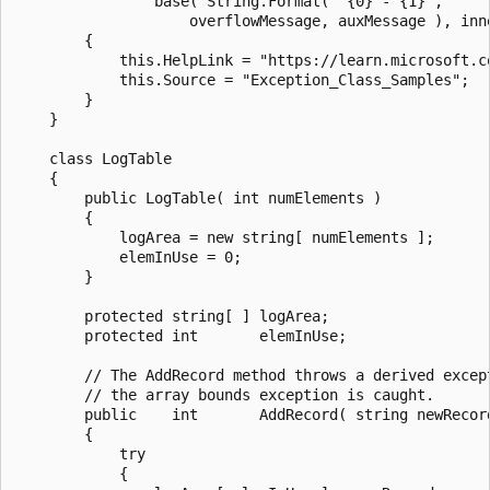
                base( String.Format( "{0} - {1}",

                    overflowMessage, auxMessage ), inne
        {

            this.HelpLink = "https://learn.microsoft.co
            this.Source = "Exception_Class_Samples";

        }

    }

    class LogTable

    {

        public LogTable( int numElements )

        {

            logArea = new string[ numElements ];

            elemInUse = 0;

        }

        protected string[ ] logArea;

        protected int       elemInUse;

        // The AddRecord method throws a derived except
        // the array bounds exception is caught.

        public    int       AddRecord( string newRecord
        {

            try

            {
