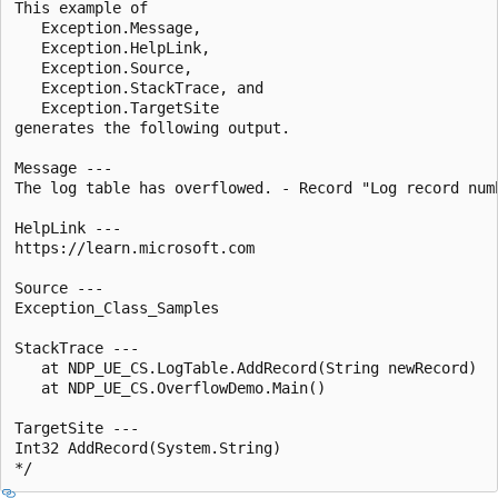
This example of

   Exception.Message,

   Exception.HelpLink,

   Exception.Source,

   Exception.StackTrace, and

   Exception.TargetSite

generates the following output.

Message ---

The log table has overflowed. - Record "Log record numb
HelpLink ---

https://learn.microsoft.com

Source ---

Exception_Class_Samples

StackTrace ---

   at NDP_UE_CS.LogTable.AddRecord(String newRecord)

   at NDP_UE_CS.OverflowDemo.Main()

TargetSite ---

Int32 AddRecord(System.String)
