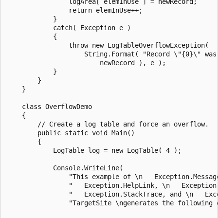
                logArea[ elemInUse ] = newRecord;

                return elemInUse++;

            }

            catch( Exception e )

            {

                throw new LogTableOverflowException(

                    String.Format( "Record \"{0}\" was 
                        newRecord ), e );

            }

        }

    }

    class OverflowDemo

    {

        // Create a log table and force an overflow.

        public static void Main()

        {

            LogTable log = new LogTable( 4 );

            Console.WriteLine(

                "This example of \n   Exception.Message
                "   Exception.HelpLink, \n   Exception.
                "   Exception.StackTrace, and \n   Exce
                "TargetSite \ngenerates the following o