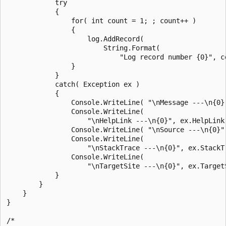
            try

            {

                for( int count = 1; ; count++ )

                {

                    log.AddRecord(

                        String.Format(

                            "Log record number {0}", co
                }

            }

            catch( Exception ex )

            {

                Console.WriteLine( "\nMessage ---\n{0}"
                Console.WriteLine(

                    "\nHelpLink ---\n{0}", ex.HelpLink 
                Console.WriteLine( "\nSource ---\n{0}",
                Console.WriteLine(

                    "\nStackTrace ---\n{0}", ex.StackTr
                Console.WriteLine(

                    "\nTargetSite ---\n{0}", ex.TargetS
            }

        }

    }

}

/*
