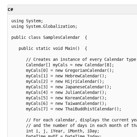
C#
using System;

using System.Globalization;

public class SamplesCalendar  {

   public static void Main()  {

      // Creates an instance of every Calendar type.
      Calendar[] myCals = new Calendar[8];

      myCals[0] = new GregorianCalendar();

      myCals[1] = new HebrewCalendar();

      myCals[2] = new HijriCalendar();

      myCals[3] = new JapaneseCalendar();

      myCals[4] = new JulianCalendar();

      myCals[5] = new KoreanCalendar();

      myCals[6] = new TaiwanCalendar();

      myCals[7] = new ThaiBuddhistCalendar();

      // For each calendar, displays the current ye
      // and the number of days in each month of tha
      int i, j, iYear, iMonth, iDay;

      DateTime myDT = DateTime.Today;
