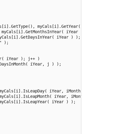
s[i].GetType(), myCals[i].GetYear( myDT ) );

 myCals[i].GetMonthsInYear( iYear ) );

yCals[i].GetDaysInYear( iYear ) );

 );

( iYear ); j++ )

aysInMonth( iYear, j ) );

myCals[i].IsLeapDay( iYear, iMonth, iDay ) );

myCals[i].IsLeapMonth( iYear, iMonth ) );

myCals[i].IsLeapYear( iYear ) );
