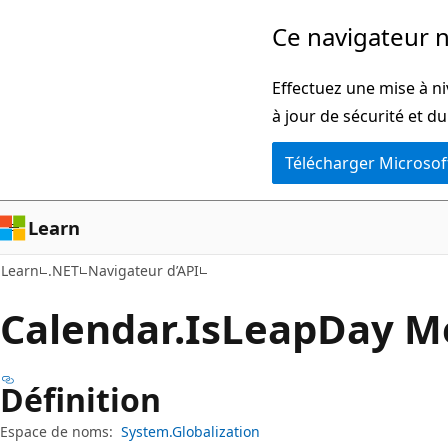
Passer
Passer
Ce navigateur n
directement
à
au
la
Effectuez une mise à ni
contenu
navigation
à jour de sécurité et d
principal
dans
Télécharger Microsof
la
page
Learn
Learn
.NET
Navigateur d’API
Calendar.
Is
Leap
Day M
Définition
Espace de noms:
System.Globalization