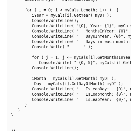
      for ( i = 0; i < myCals.Length; i++ )  {

         iYear = myCals[i].GetYear( myDT );

         Console.WriteLine();

         Console.WriteLine( "{0}, Year: {1}", myCal
         Console.WriteLine( "   MonthsInYear: {0}",
         Console.WriteLine( "   DaysInYear: {0}", m
         Console.WriteLine( "   Days in each month:"
         Console.Write( "      " );

         for ( j = 1; j <= myCals[i].GetMonthsInYear
            Console.Write( " {0,-5}", myCals[i].GetD
         Console.WriteLine();

         iMonth = myCals[i].GetMonth( myDT );

         iDay = myCals[i].GetDayOfMonth( myDT );

         Console.WriteLine( "   IsLeapDay:   {0}", 
         Console.WriteLine( "   IsLeapMonth: {0}", 
         Console.WriteLine( "   IsLeapYear:  {0}", 
      }

   }

}

/*
