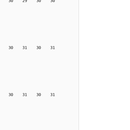
   30    29    30    30

   30    31    30    31

   30    31    30    31
