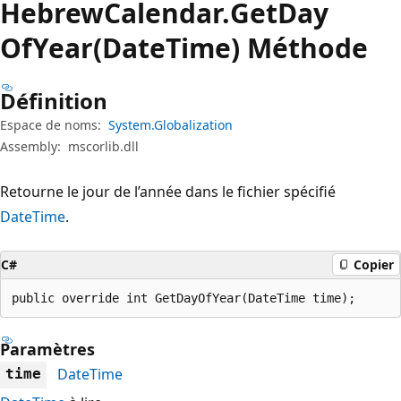
Hebrew
Calendar.
Get
Day
OfYear(DateTime) Méthode
Définition
Espace de noms:
System.Globalization
Assembly:
mscorlib.dll
Retourne le jour de l’année dans le fichier spécifié
DateTime
.
C#
Copier
public override int GetDayOfYear(DateTime time);
Paramètres
DateTime
time