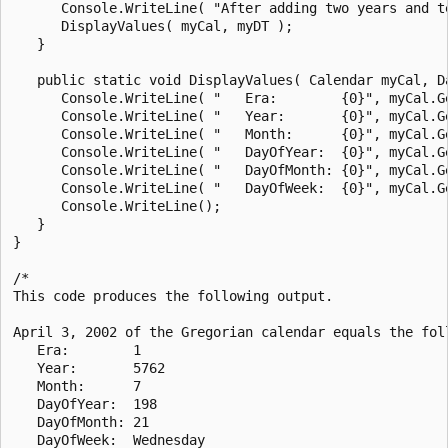
      Console.WriteLine( "After adding two years and te
      DisplayValues( myCal, myDT );

   }

   public static void DisplayValues( Calendar myCal, Da
      Console.WriteLine( "   Era:        {0}", myCal.Ge
      Console.WriteLine( "   Year:       {0}", myCal.Ge
      Console.WriteLine( "   Month:      {0}", myCal.Ge
      Console.WriteLine( "   DayOfYear:  {0}", myCal.Ge
      Console.WriteLine( "   DayOfMonth: {0}", myCal.Ge
      Console.WriteLine( "   DayOfWeek:  {0}", myCal.Ge
      Console.WriteLine();

   }

}

/*

This code produces the following output.

April 3, 2002 of the Gregorian calendar equals the foll
   Era:        1

   Year:       5762

   Month:      7

   DayOfYear:  198

   DayOfMonth: 21

   DayOfWeek:  Wednesday
