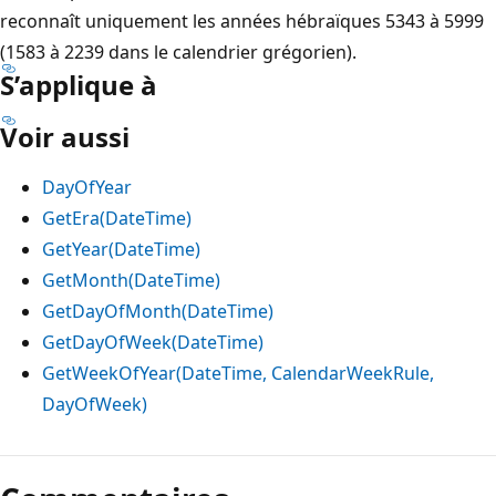
reconnaît uniquement les années hébraïques 5343 à 5999
(1583 à 2239 dans le calendrier grégorien).
S’applique à
Voir aussi
DayOfYear
GetEra(DateTime)
GetYear(DateTime)
GetMonth(DateTime)
GetDayOfMonth(DateTime)
GetDayOfWeek(DateTime)
GetWeekOfYear(DateTime, CalendarWeekRule,
DayOfWeek)
Mode
lecture