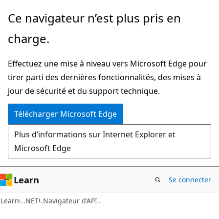
Passer
Passer
Ce navigateur n’est plus pris en
directement
à
charge.
au
la
contenu
navigation
Effectuez une mise à niveau vers Microsoft Edge pour
principal
dans
tirer parti des dernières fonctionnalités, des mises à
la
jour de sécurité et du support technique.
page
Télécharger Microsoft Edge
Plus d’informations sur Internet Explorer et
Microsoft Edge
Learn
Se connecter
C#
Learn
.NET
Navigateur d’API