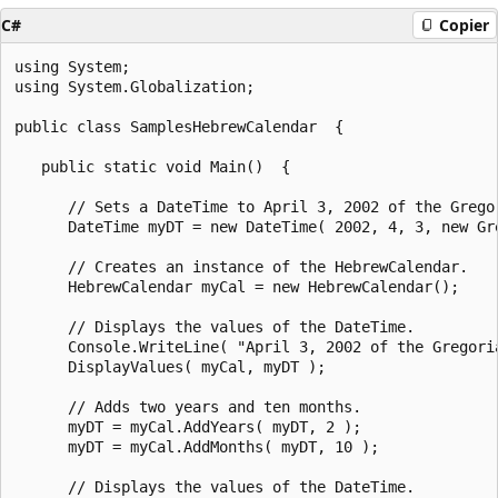
C#
Copier
using System;

using System.Globalization;

public class SamplesHebrewCalendar  {

   public static void Main()  {

      // Sets a DateTime to April 3, 2002 of the Gregor
      DateTime myDT = new DateTime( 2002, 4, 3, new Gre
      // Creates an instance of the HebrewCalendar.

      HebrewCalendar myCal = new HebrewCalendar();

      // Displays the values of the DateTime.

      Console.WriteLine( "April 3, 2002 of the Gregori
      DisplayValues( myCal, myDT );

      // Adds two years and ten months.

      myDT = myCal.AddYears( myDT, 2 );

      myDT = myCal.AddMonths( myDT, 10 );

      // Displays the values of the DateTime.
