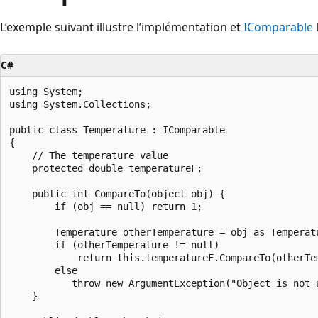
L’exemple suivant illustre l’implémentation et
IComparable
C#
using System;

using System.Collections;

public class Temperature : IComparable

{

    // The temperature value

    protected double temperatureF;

    public int CompareTo(object obj) {

        if (obj == null) return 1;

        Temperature otherTemperature = obj as Temperatu
        if (otherTemperature != null)

            return this.temperatureF.CompareTo(otherTem
        else

           throw new ArgumentException("Object is not a
    }
