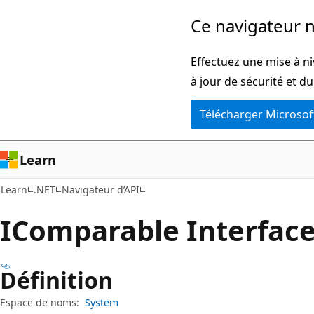
Passer
Passer
Ce navigateur n
directement
à
au
la
Effectuez une mise à ni
contenu
navigation
à jour de sécurité et d
principal
dans
Télécharger Microsof
la
page
Learn
Learn
.NET
Navigateur d’API
IComparable Interfac
Définition
Espace de noms:
System