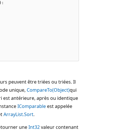
:

rs peuvent être triées ou triées. Il
hode unique,
CompareTo(Object)
qui
tri est antérieure, après ou identique
instance
IComparable
est appelée
et
ArrayList.Sort
.
etourner une
Int32
valeur contenant