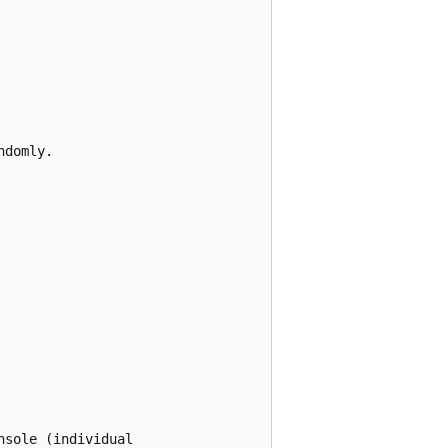
domly.

sole (individual
