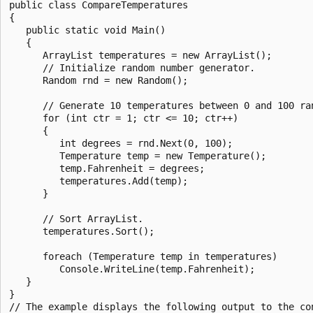
public class CompareTemperatures

{

   public static void Main()

   {

      ArrayList temperatures = new ArrayList();

      // Initialize random number generator.

      Random rnd = new Random();

      // Generate 10 temperatures between 0 and 100 ran
      for (int ctr = 1; ctr <= 10; ctr++)

      {

         int degrees = rnd.Next(0, 100);

         Temperature temp = new Temperature();

         temp.Fahrenheit = degrees;

         temperatures.Add(temp);

      }

      // Sort ArrayList.

      temperatures.Sort();

      foreach (Temperature temp in temperatures)

         Console.WriteLine(temp.Fahrenheit);

   }

}

// The example displays the following output to the con