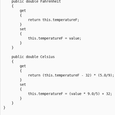
    public double Fahrenheit

    {

        get

        {

            return this.temperatureF;

        }

        set 

        {

            this.temperatureF = value;

        }

    }

    public double Celsius

    {

        get

        {

            return (this.temperatureF - 32) * (5.0/9);

        }

        set

        {

            this.temperatureF = (value * 9.0/5) + 32;

        }

    }

}
