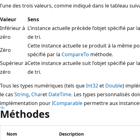
l’une des trois valeurs, comme indiqué dans le tableau suiv
Valeur
Sens
Inférieur à
L’instance actuelle précède l’objet spécifié par
zéro
de tri.
Cette instance actuelle se produit à la même posi
Zéro
spécifié par la
CompareTo
méthode.
Supérieur à
Cette instance actuelle suit l’objet spécifié par
zéro
de tri.
Tous les types numériques (tels que
Int32
et
Double
) impl
le cas
String
,
Char
et
DateTime
. Les types personnalisés do
implémentation pour
IComparable
permettre aux instances 
Méthodes
Nom
Description