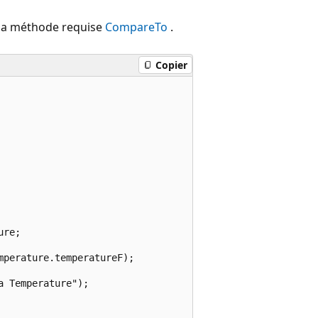
la méthode requise
CompareTo
.
Copier
re;

perature.temperatureF);

 Temperature");
