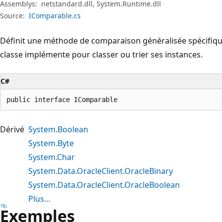
Assemblys:
netstandard.dll, System.Runtime.dll
Source:
IComparable.cs
Définit une méthode de comparaison généralisée spécifiqu
classe implémente pour classer ou trier ses instances.
C#
public interface IComparable
Dérivé
System.Boolean
System.Byte
System.Char
System.Data.OracleClient.OracleBinary
System.Data.OracleClient.OracleBoolean
Plus…
Exemples