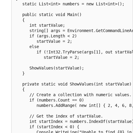
   static List<int> numbers = new List<int>();

   public static void Main()

   {

      int startValue;

      string[] args = Environment.GetCommandLineAr
      if (args.Length < 2)

         startValue = 2;

      else

         if (!Int32.TryParse(args[1], out startVal
            startValue = 2;

      ShowValues(startValue);

   }

   private static void ShowValues(int startValue)

   {

      // Create a collection with numeric values.

      if (numbers.Count == 0)

         numbers.AddRange( new int[] { 2, 4, 6, 8,
      // Get the index of startValue.

      int startIndex = numbers.IndexOf(startValue)
      if (startIndex < 0) {

         Console.WriteLine("Unable to find {0} in 