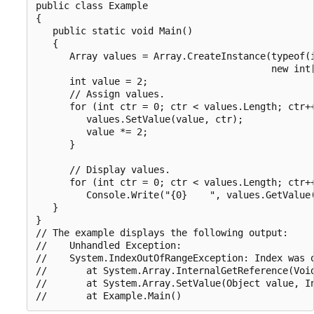
public class Example

{

   public static void Main()

   {

      Array values = Array.CreateInstance(typeof(i
                                          new int[
      int value = 2;

      // Assign values.

      for (int ctr = 0; ctr < values.Length; ctr++
         values.SetValue(value, ctr);

         value *= 2;

      }

      // Display values.

      for (int ctr = 0; ctr < values.Length; ctr++
         Console.Write("{0}    ", values.GetValue(
   }

}

// The example displays the following output:

//    Unhandled Exception:

//    System.IndexOutOfRangeException: Index was o
//       at System.Array.InternalGetReference(Void
//       at System.Array.SetValue(Object value, In