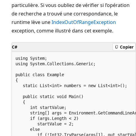
particulière. Si vous oubliez de vérifier si l’opération
de recherche a trouvé une correspondance, le
runtime lève une
IndexOutOfRangeException
exception, comme illustré dans cet exemple.
C#
Copier
using System;

using System.Collections.Generic;

public class Example

{

   static List<int> numbers = new List<int>();

   public static void Main()

   {

      int startValue;

      string[] args = Environment.GetCommandLineAr
      if (args.Length < 2)

         startValue = 2;

      else

         if (!Int32.TryParse(args[1], out startVal