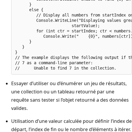
      }

      else {

         // Display all numbers from startIndex on
         Console.WriteLine("Displaying values grea
                        startValue);

         for (int ctr = startIndex; ctr < numbers.
            Console.Write("    {0}", numbers[ctr])
      }

   }

}

// The example displays the following output if th
// 7 as a command-line parameter:

Essayer d’utiliser ou d’énumérer un jeu de résultats,
une collection ou un tableau retourné par une
requête sans tester si l’objet retourné a des données
valides.
Utilisation d’une valeur calculée pour définir l’index de
départ, l’index de fin ou le nombre d’éléments à itérer.