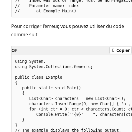
//    Index was out of range. Must be non-negative
//    Parameter name: index

Pour corriger l’erreur, vous pouvez utiliser du code
comme suit.
C#
Copier
using System;

using System.Collections.Generic;

public class Example

{

   public static void Main()

   {

      List<Char> characters = new List<Char>();

      characters.InsertRange(0, new Char[] { 'a', 
      for (int ctr = 0; ctr < characters.Count; ct
         Console.Write("'{0}'    ", characters[ctr
   }

}

// The example displays the following output:
