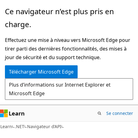
Passer
Passer
Ce navigateur n’est plus pris en
directement
à
charge.
au
la
contenu
navigation
Effectuez une mise à niveau vers Microsoft Edge pour
principal
dans
tirer parti des dernières fonctionnalités, des mises à
la
jour de sécurité et du support technique.
page
Télécharger Microsoft Edge
Plus d’informations sur Internet Explorer et
Microsoft Edge
Learn
Se connecter
C#
Learn
.NET
Navigateur d’API