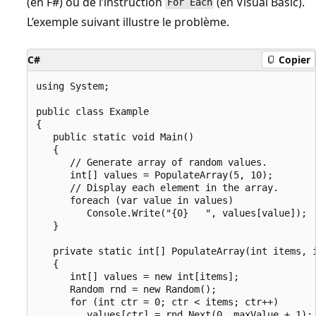
(en F#) ou de l’instruction
(en Visual Basic).
For Each
L’exemple suivant illustre le problème.
C#
Copier
using System;

public class Example

{

   public static void Main()

   {

      // Generate array of random values.

      int[] values = PopulateArray(5, 10);

      // Display each element in the array.

      foreach (var value in values)

         Console.Write("{0}   ", values[value]);

   }

   private static int[] PopulateArray(int items, i
   {

      int[] values = new int[items];

      Random rnd = new Random();

      for (int ctr = 0; ctr < items; ctr++)

         values[ctr] = rnd.Next(0, maxValue + 1);
