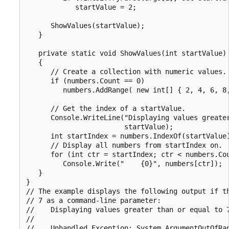
            startValue = 2;

      ShowValues(startValue);

   }

   private static void ShowValues(int startValue)

   {

      // Create a collection with numeric values.

      if (numbers.Count == 0)

         numbers.AddRange( new int[] { 2, 4, 6, 8,
      // Get the index of a startValue.

      Console.WriteLine("Displaying values greater
                        startValue);

      int startIndex = numbers.IndexOf(startValue)
      // Display all numbers from startIndex on.

      for (int ctr = startIndex; ctr < numbers.Cou
         Console.Write("    {0}", numbers[ctr]);

   }

}

// The example displays the following output if th
// 7 as a command-line parameter:

//    Displaying values greater than or equal to 7
//

//    Unhandled Exception: System.ArgumentOutOfRan