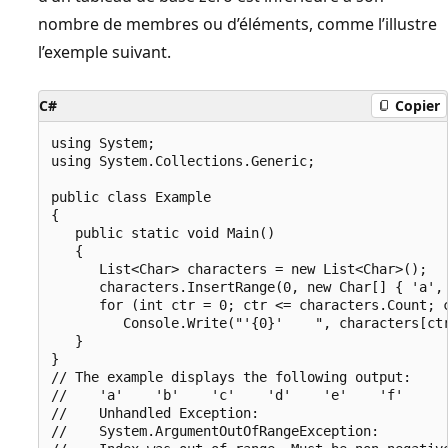
nombre de membres ou d’éléments, comme l’illustre
l’exemple suivant.
C#
Copier
using System;

using System.Collections.Generic;

public class Example

{

   public static void Main()

   {

      List<Char> characters = new List<Char>();

      characters.InsertRange(0, new Char[] { 'a', 
      for (int ctr = 0; ctr <= characters.Count; c
         Console.Write("'{0}'    ", characters[ctr
   }

}

// The example displays the following output:

//    'a'    'b'    'c'    'd'    'e'    'f'

//    Unhandled Exception:

//    System.ArgumentOutOfRangeException:
