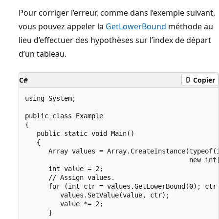
Pour corriger l’erreur, comme dans l’exemple suivant,
vous pouvez appeler la
GetLowerBound
méthode au
lieu d’effectuer des hypothèses sur l’index de départ
d’un tableau.
C#
Copier
using System;

public class Example

{

   public static void Main()

   {

      Array values = Array.CreateInstance(typeof(i
                                          new int[
      int value = 2;

      // Assign values.

      for (int ctr = values.GetLowerBound(0); ctr 
         values.SetValue(value, ctr);

         value *= 2;

      }
