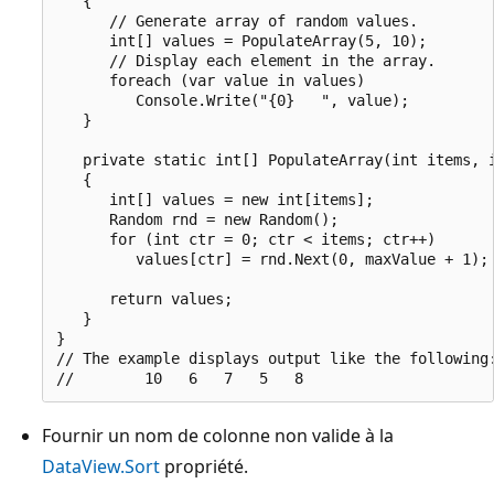
   {

      // Generate array of random values.

      int[] values = PopulateArray(5, 10);

      // Display each element in the array.

      foreach (var value in values)

         Console.Write("{0}   ", value);

   }

   private static int[] PopulateArray(int items, i
   {

      int[] values = new int[items];

      Random rnd = new Random();

      for (int ctr = 0; ctr < items; ctr++)

         values[ctr] = rnd.Next(0, maxValue + 1);

      return values;

   }

}

// The example displays output like the following:
Fournir un nom de colonne non valide à la
DataView.Sort
propriété.