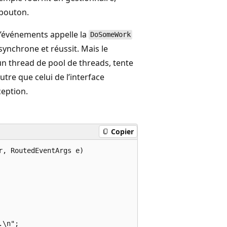
bouton.
’événements appelle la
DoSomeWork
ynchrone et réussit. Mais le
n thread de pool de threads, tente
utre que celui de l’interface
eption.
Copier
, RoutedEventArgs e)

\n";
