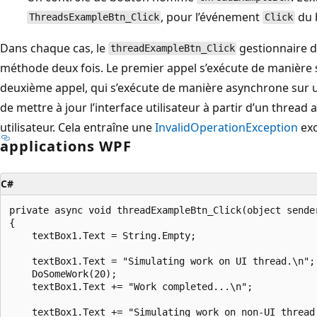
, pour l’événement
du 
ThreadsExampleBtn_Click
Click
Dans chaque cas, le
gestionnaire d
threadExampleBtn_Click
méthode deux fois. Le premier appel s’exécute de manière s
deuxième appel, qui s’exécute de manière asynchrone sur u
de mettre à jour l’interface utilisateur à partir d’un thread a
utilisateur. Cela entraîne une
InvalidOperationException
exc
applications WPF
C#
private async void threadExampleBtn_Click(object sender
{

    textBox1.Text = String.Empty;

    textBox1.Text = "Simulating work on UI thread.\n";

    DoSomeWork(20);

    textBox1.Text += "Work completed...\n";

    textBox1.Text += "Simulating work on non-UI thread.