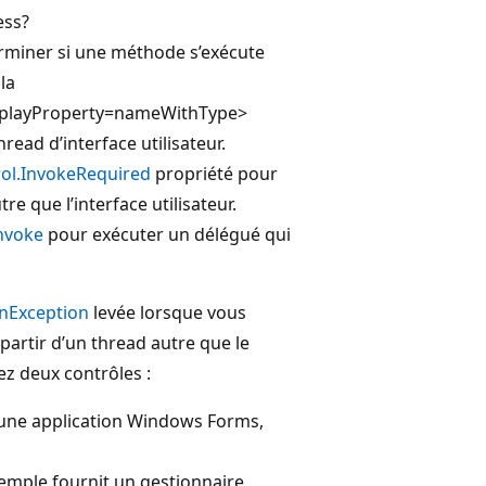
ess?
miner si une méthode s’exécute
la
isplayProperty=nameWithType>
ead d’interface utilisateur.
ol.InvokeRequired
propriété pour
e que l’interface utilisateur.
nvoke
pour exécuter un délégué qui
onException
levée lorsque vous
 partir d’un thread autre que le
ez deux contrôles :
 une application Windows Forms,
exemple fournit un gestionnaire,