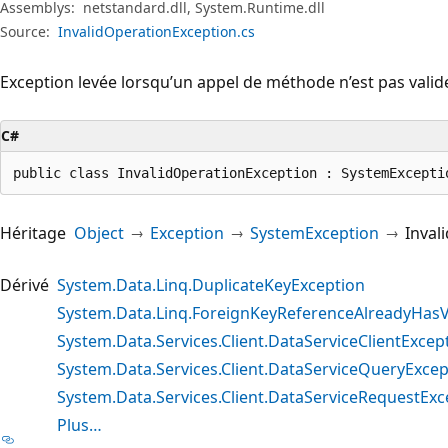
Assemblys:
netstandard.dll, System.Runtime.dll
Source:
InvalidOperationException.cs
Exception levée lorsqu’un appel de méthode n’est pas valide p
C#
public class InvalidOperationException : SystemExcepti
Héritage
Object
Exception
SystemException
Inval
Dérivé
System.Data.Linq.DuplicateKeyException
System.Data.Linq.ForeignKeyReferenceAlreadyHasV
System.Data.Services.Client.DataServiceClientExcep
System.Data.Services.Client.DataServiceQueryExcep
System.Data.Services.Client.DataServiceRequestExc
Plus…