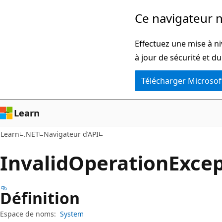
Passer
Passer
Ce navigateur n
directement
à
au
la
Effectuez une mise à ni
contenu
navigation
à jour de sécurité et d
principal
dans
Télécharger Microsof
la
page
Learn
Learn
.NET
Navigateur d’API
Invalid
Operation
Excep
Définition
Espace de noms:
System