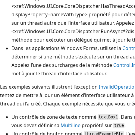
<xref:Windows.UI.Core.CoreDispatcher.HasThreadAcc
displayProperty=nameWithType> propriété pour déter
sur un thread autre que l’interface utilisateur. Appelez 
<xref:Windows.UI.Core.CoreDispatcher.RunAsync*?d
méthode pour exécuter un délégué qui met à jour le thr
Dans les applications Windows Forms, utilisez la
Contr
déterminer si une méthode s’exécute sur un thread autr
Appelez l’une des surcharges de la méthode
Control.I
met à jour le thread d’interface utilisateur.
Les exemples suivants illustrent l’exception
InvalidOperati
tentez de mettre à jour un élément d’interface utilisateur à
thread qui l’a créé. Chaque exemple nécessite que vous cré
Un contrôle de zone de texte nommé
. Dans
textBox1
vous devez définir sa
Multiline
propriété sur
.
true
Un contrôle de bouton nommé
. L’
threadExampleBtn