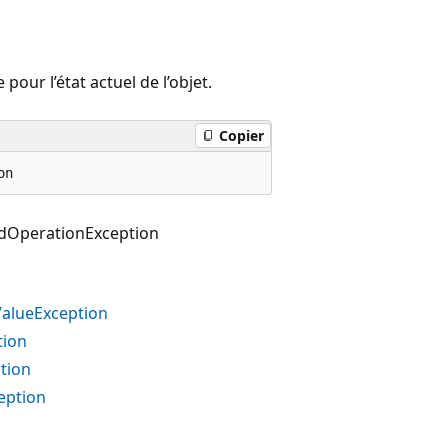
our l’état actuel de l’objet.
Copier
on
idOperationException
alueException
tion
tion
eption