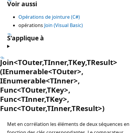
Voir aussi
Opérations de jointure (C#)
opérations
Join (Visual Basic)
S’applique à
Join<TOuter,TInner,TKey,TResult>
(IEnumerable<TOuter>,
IEnumerable<TInner>,
Func<TOuter,TKey>,
Func<TInner,TKey>,
Func<TOuter,TInner,TResult>)
Met en corrélation les éléments de deux séquences en
fonction des clés correspondantes. Le comparateur