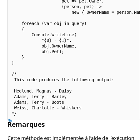
                    pet => pet.Owner,

                    (person, pet) =>

                        new { OwnerName = person.Nam
    foreach (var obj in query)

    {

        Console.WriteLine(

            "{0} - {1}",

            obj.OwnerName,

            obj.Pet);

    }

}

/*

 This code produces the following output:

 Hedlund, Magnus - Daisy

 Adams, Terry - Barley

 Adams, Terry - Boots

 Weiss, Charlotte - Whiskers

Remarques
Cette méthode est implémentée à l’aide de l’exécution