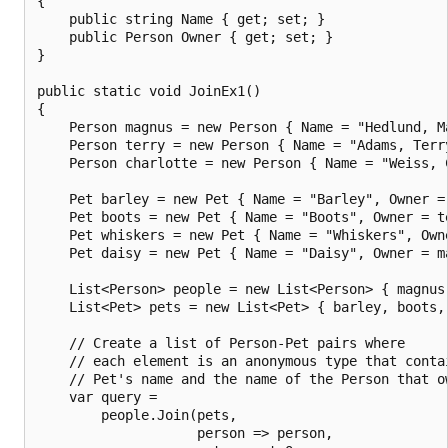
{

    public string Name { get; set; }

    public Person Owner { get; set; }

}

public static void JoinEx1()

{

    Person magnus = new Person { Name = "Hedlund, Ma
    Person terry = new Person { Name = "Adams, Terry
    Person charlotte = new Person { Name = "Weiss, C
    Pet barley = new Pet { Name = "Barley", Owner = 
    Pet boots = new Pet { Name = "Boots", Owner = te
    Pet whiskers = new Pet { Name = "Whiskers", Owne
    Pet daisy = new Pet { Name = "Daisy", Owner = ma
    List<Person> people = new List<Person> { magnus,
    List<Pet> pets = new List<Pet> { barley, boots, 
    // Create a list of Person-Pet pairs where

    // each element is an anonymous type that contai
    // Pet's name and the name of the Person that ow
    var query =

        people.Join(pets,

                    person => person,
