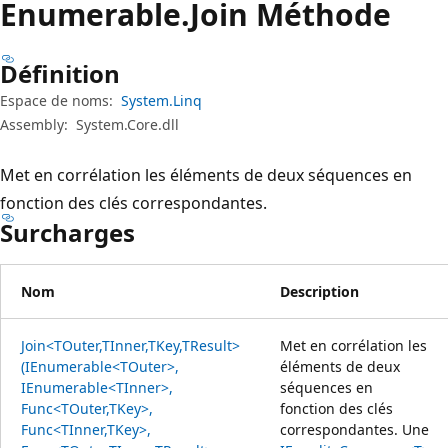
Enumerable.
Join Méthode
Définition
Espace de noms:
System.Linq
Assembly:
System.Core.dll
Met en corrélation les éléments de deux séquences en
fonction des clés correspondantes.
Surcharges
Nom
Description
Join<TOuter,TInner,TKey,TResult>
Met en corrélation les
(IEnumerable<TOuter>,
éléments de deux
IEnumerable<TInner>,
séquences en
Func<TOuter,TKey>,
fonction des clés
Func<TInner,TKey>,
correspondantes. Une