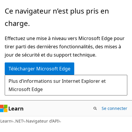
Passer
Passer
Ce navigateur n’est plus pris en
directement
à
charge.
au
la
contenu
navigation
Effectuez une mise à niveau vers Microsoft Edge pour
principal
dans
tirer parti des dernières fonctionnalités, des mises à
la
jour de sécurité et du support technique.
page
Télécharger Microsoft Edge
Plus d’informations sur Internet Explorer et
Microsoft Edge
Learn
Se connecter
C#
Learn
.NET
Navigateur d’API