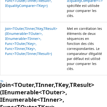
Func<TOuter,TInner,TResult>,
IEqualityComparer<T>
IEqualityComparer<TKey>)
spécifiée est utilisée
pour comparer les
clés.
Join<TOuter,TInner,TKey,TResult>
Met en corrélation les
(IEnumerable<TOuter>,
éléments de deux
IEnumerable<TInner>,
séquences en
Func<TOuter,TKey>,
fonction des clés
Func<TInner,TKey>,
correspondantes. Le
Func<TOuter,TInner,TResult>)
comparateur d’égalité
par défaut est utilisé
pour comparer les
clés.
Join<TOuter,TInner,TKey,TResult>
(IEnumerable<TOuter>,
IEnumerable<TInner>,
Func<TOuter,TKey>,