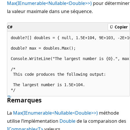
Max(IEnumerable<Nullable<Double>>)
pour déterminer
la valeur maximale dans une séquence.
C#
Copier
double?[] doubles = { null, 1.5E+104, 9E+103, -2E+10
double? max = doubles.Max();

Console.WriteLine("The largest number is {0}.", max)
/*

 This code produces the following output:

 The largest number is 1.5E+104.

Remarques
La
Max(IEnumerable<Nullable<Double>>)
méthode
utilise l’implémentation
Double
de la comparaison des
IComparable<T>
valeurs.