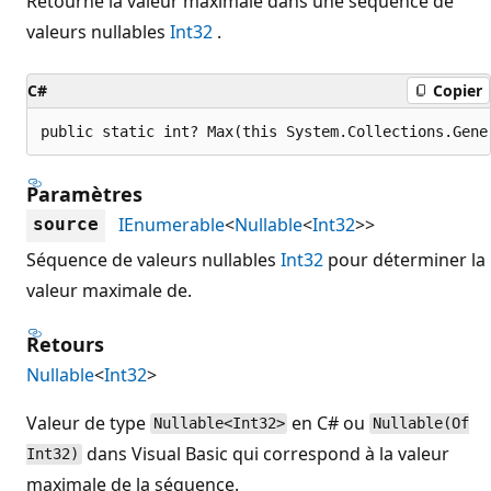
Retourne la valeur maximale dans une séquence de
valeurs nullables
Int32
.
C#
Copier
public static int? Max(this System.Collections.Gene
Paramètres
IEnumerable
<
Nullable
<
Int32
>>
source
Séquence de valeurs nullables
Int32
pour déterminer la
valeur maximale de.
Retours
Nullable
<
Int32
>
Valeur de type
en C# ou
Nullable<Int32>
Nullable(Of
dans Visual Basic qui correspond à la valeur
Int32)
maximale de la séquence.