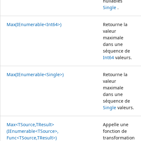
nullables
Single
.
Max(IEnumerable<Int64>)
Retourne la
valeur
maximale
dans une
séquence de
Int64
valeurs.
Max(IEnumerable<Single>)
Retourne la
valeur
maximale
dans une
séquence de
Single
valeurs.
Max<TSource,TResult>
Appelle une
(IEnumerable<TSource>,
fonction de
Func<TSource,TResult>)
transformation