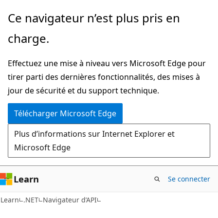
Passer
Passer
Ce navigateur n’est plus pris en
directement
à
charge.
au
la
contenu
navigation
Effectuez une mise à niveau vers Microsoft Edge pour
principal
dans
tirer parti des dernières fonctionnalités, des mises à
la
jour de sécurité et du support technique.
page
Télécharger Microsoft Edge
Plus d’informations sur Internet Explorer et
Microsoft Edge
Learn
Se connecter
C#
Learn
.NET
Navigateur d’API