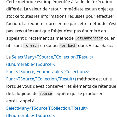
Cette méthode est implémentée à l’aide de l’exécution
différée. La valeur de retour immédiate est un objet qui
stocke toutes les informations requises pour effectuer
l’action. La requête représentée par cette méthode n’est
pas exécutée tant que l’objet n’est pas énuméré en
appelant directement sa méthode
ou en
GetEnumerator
utilisant
en C# ou
dans Visual Basic.
foreach
For Each
La
SelectMany<TSource,TCollection,TResult>
(IEnumerable<TSource>,
Func<TSource,IEnumerable<TCollection>>,
Func<TSource,TCollection,TResult>)
méthode est utile
lorsque vous devez conserver les éléments de l’étendue
de la logique de
requête qui se produisent
source
après l’appel à
SelectMany<TSource,TCollection,TResult>
(IEnumerable<TSource>,