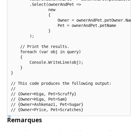
        .Select(ownerAndPet =>

                new

                {

                    Owner = ownerAndPet.petOwner.Nam
                    Pet = ownerAndPet.petName

                }

        );

    // Print the results.

    foreach (var obj in query)

    {

        Console.WriteLine(obj);

    }

}

// This code produces the following output:

//

// {Owner=Higa, Pet=Scruffy}

// {Owner=Higa, Pet=Sam}

// {Owner=Ashkenazi, Pet=Sugar}

Remarques