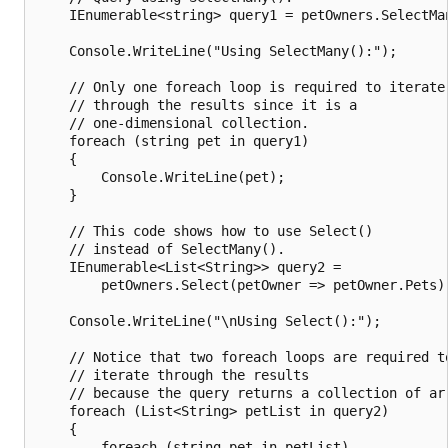
    IEnumerable<string> query1 = petOwners.SelectMan
    Console.WriteLine("Using SelectMany():");

    // Only one foreach loop is required to iterate

    // through the results since it is a

    // one-dimensional collection.

    foreach (string pet in query1)

    {

        Console.WriteLine(pet);

    }

    // This code shows how to use Select()

    // instead of SelectMany().

    IEnumerable<List<String>> query2 =

        petOwners.Select(petOwner => petOwner.Pets);
    Console.WriteLine("\nUsing Select():");

    // Notice that two foreach loops are required to
    // iterate through the results

    // because the query returns a collection of arr
    foreach (List<String> petList in query2)

    {

        foreach (string pet in petList)
