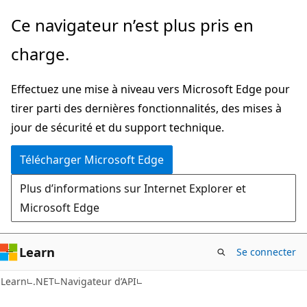
Passer
Passer
Ce navigateur n’est plus pris en
directement
à
charge.
au
la
contenu
navigation
Effectuez une mise à niveau vers Microsoft Edge pour
principal
dans
tirer parti des dernières fonctionnalités, des mises à
la
jour de sécurité et du support technique.
page
Télécharger Microsoft Edge
Plus d’informations sur Internet Explorer et
Microsoft Edge
Learn
Se connecter
C#
Learn
.NET
Navigateur d’API