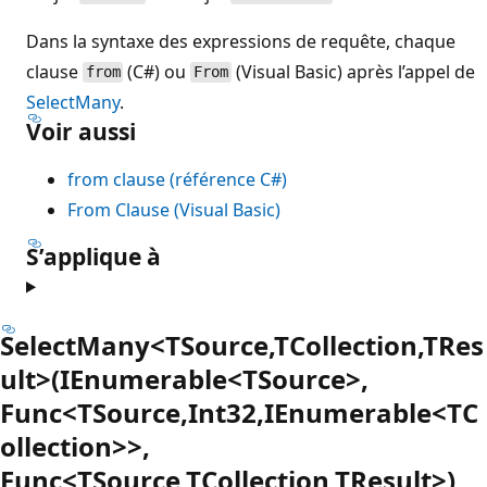
Dans la syntaxe des expressions de requête, chaque
clause
(C#) ou
(Visual Basic) après l’appel de
from
From
SelectMany
.
Voir aussi
from clause (référence C#)
From Clause (Visual Basic)
S’applique à
SelectMany<TSource,TCollection,TRes
ult>(IEnumerable<TSource>,
Func<TSource,Int32,IEnumerable<TC
ollection>>,
Func<TSource,TCollection,TResult>)