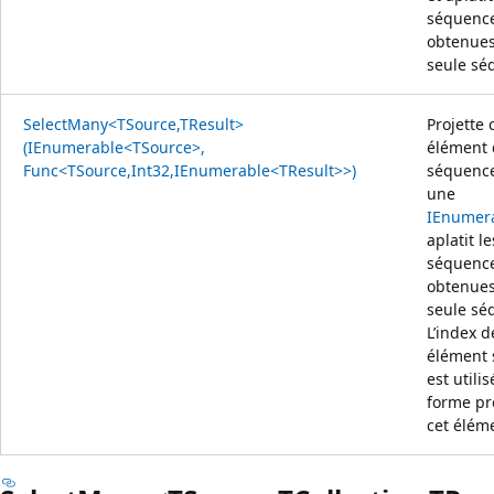
séquenc
obtenues
seule sé
SelectMany<TSource,TResult>
Projette
(IEnumerable<TSource>,
élément 
Func<TSource,Int32,IEnumerable<TResult>>)
séquenc
une
IEnumer
aplatit le
séquenc
obtenues
seule sé
L’index 
élément 
est utili
forme pr
cet élém