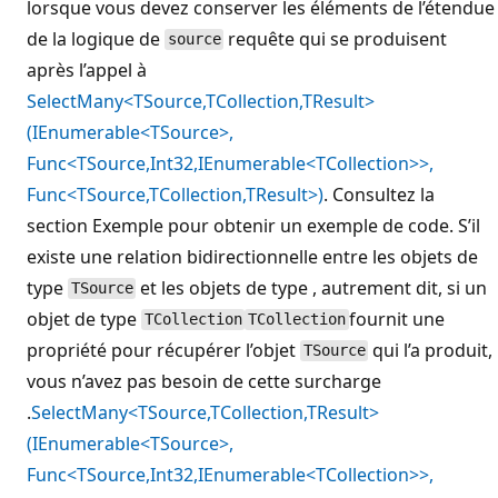
lorsque vous devez conserver les éléments de l’étendue
de la logique de
requête qui se produisent
source
après l’appel à
SelectMany<TSource,TCollection,TResult>
(IEnumerable<TSource>,
Func<TSource,Int32,IEnumerable<TCollection>>,
Func<TSource,TCollection,TResult>)
. Consultez la
section Exemple pour obtenir un exemple de code. S’il
existe une relation bidirectionnelle entre les objets de
type
et les objets de type , autrement dit, si un
TSource
objet de type
fournit une
TCollection
TCollection
propriété pour récupérer l’objet
qui l’a produit,
TSource
vous n’avez pas besoin de cette surcharge
.
SelectMany<TSource,TCollection,TResult>
(IEnumerable<TSource>,
Func<TSource,Int32,IEnumerable<TCollection>>,