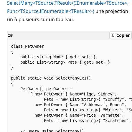
SelectMany<TSource,TResult>(IEnumerable<TSource>,
Func<TSource,IEnumerable<TResult>>)
une projection
un-à-plusieurs sur un tableau.
C#
Copier
class PetOwner

{

    public string Name { get; set; }

    public List<String> Pets { get; set; }

}

public static void SelectManyEx1()

{

    PetOwner[] petOwners =

        { new PetOwner { Name="Higa, Sidney",

              Pets = new List<string>{ "Scruffy", "S
          new PetOwner { Name="Ashkenazi, Ronen",

              Pets = new List<string>{ "Walker", "Su
          new PetOwner { Name="Price, Vernette",

              Pets = new List<string>{ "Scratches", 
    // Query using SelectMany().
