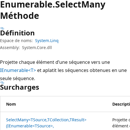
Enumerable.
Select
Many
Méthode
Définition
Espace de noms:
System.Linq
Assembly:
System.Core.dll
Projette chaque élément d’une séquence vers une
IEnumerable<T>
et aplatit les séquences obtenues en une
seule séquence.
Surcharges
Nom
Descript
SelectMany<TSource,TCollection,TResult>
Projette
(IEnumerable<TSource>,
élément 