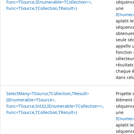
Func<TSource,IEnumerable<TCollection>>,
séquence
Func<TSource,TCollection,TResult>)
une
IEnumer
aplatit le
séquenc
obtenues
seule sé
appelle 
fonction
sélecteu
résultats
chaque 
dans celu
SelectMany<TSource,TCollection,TResult>
Projette
(IEnumerable<TSource>,
élément 
Func<TSource,Int32,IEnumerable<TCollection>>,
séquence
Func<TSource,TCollection,TResult>)
une
IEnumer
aplatit le
séquenc