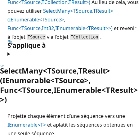
Func<TSource,TCollection,TResult>)
Au lieu de cela, vous
pouvez utiliser
SelectMany<TSource,TResult>
(IEnumerable<TSource>,
Func<TSource,Int32,IEnumerable<TResult>>)
et revenir
à l’objet
via l’objet
.
TSource
TCollection
S’applique à
SelectMany<TSource,TResult>
(IEnumerable<TSource>,
Func<TSource,IEnumerable<TResult>
>)
Projette chaque élément d’une séquence vers une
IEnumerable<T>
et aplatit les séquences obtenues en
une seule séquence.