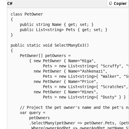
C#
Copier
class PetOwner

{

    public string Name { get; set; }

    public List<string> Pets { get; set; }

}

public static void SelectManyEx3()

{

    PetOwner[] petOwners =

        { new PetOwner { Name="Higa",

              Pets = new List<string>{ "Scruffy", "S
          new PetOwner { Name="Ashkenazi",

              Pets = new List<string>{ "Walker", "Su
          new PetOwner { Name="Price",

              Pets = new List<string>{ "Scratches", 
          new PetOwner { Name="Hines",

              Pets = new List<string>{ "Dusty" } } }
    // Project the pet owner's name and the pet's na
    var query =

        petOwners

        .SelectMany(petOwner => petOwner.Pets, (pet
        .Where(ownerAndPet => ownerAndPet.petName.St