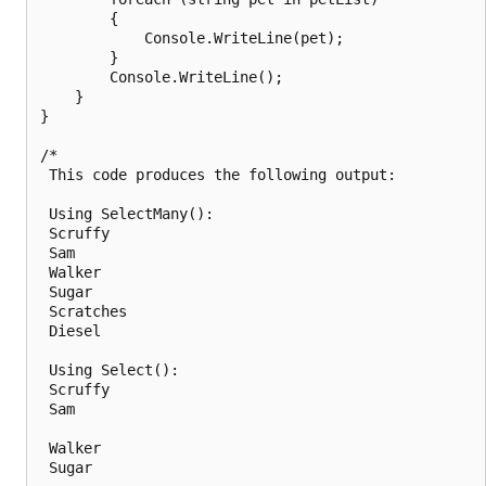
        {

            Console.WriteLine(pet);

        }

        Console.WriteLine();

    }

}

/*

 This code produces the following output:

 Using SelectMany():

 Scruffy

 Sam

 Walker

 Sugar

 Scratches

 Diesel

 Using Select():

 Scruffy

 Sam

 Walker

 Sugar
