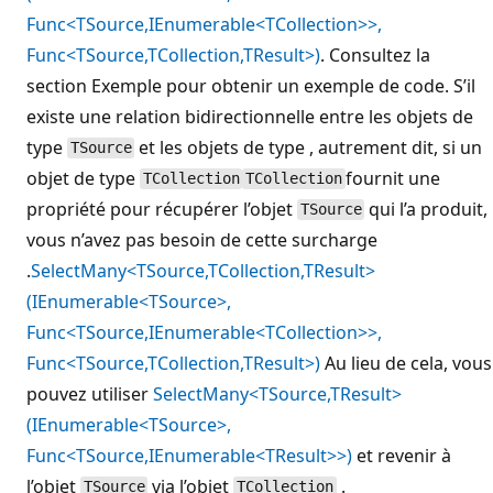
Func<TSource,IEnumerable<TCollection>>,
Func<TSource,TCollection,TResult>)
. Consultez la
section Exemple pour obtenir un exemple de code. S’il
existe une relation bidirectionnelle entre les objets de
type
et les objets de type , autrement dit, si un
TSource
objet de type
fournit une
TCollection
TCollection
propriété pour récupérer l’objet
qui l’a produit,
TSource
vous n’avez pas besoin de cette surcharge
.
SelectMany<TSource,TCollection,TResult>
(IEnumerable<TSource>,
Func<TSource,IEnumerable<TCollection>>,
Func<TSource,TCollection,TResult>)
Au lieu de cela, vous
pouvez utiliser
SelectMany<TSource,TResult>
(IEnumerable<TSource>,
Func<TSource,IEnumerable<TResult>>)
et revenir à
l’objet
via l’objet
.
TSource
TCollection