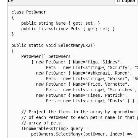
C#
Copier
class PetOwner

{

    public string Name { get; set; }

    public List<string> Pets { get; set; }

}

public static void SelectManyEx2()

{

    PetOwner[] petOwners =

        { new PetOwner { Name="Higa, Sidney",

              Pets = new List<string>{ "Scruffy", "S
          new PetOwner { Name="Ashkenazi, Ronen",

              Pets = new List<string>{ "Walker", "Su
          new PetOwner { Name="Price, Vernette",

              Pets = new List<string>{ "Scratches", 
          new PetOwner { Name="Hines, Patrick",

              Pets = new List<string>{ "Dusty" } } }
    // Project the items in the array by appending t
    // of each PetOwner to each pet's name in that p
    // array of pets.

    IEnumerable<string> query =

        petOwners.SelectMany((petOwner, index) =>
