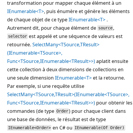
transformation pour mapper chaque élément à un
IEnumerable<T>
, puis énumère et génère les éléments
de chaque objet de ce type
IEnumerable<T>
.
Autrement dit, pour chaque élément de
,
source
est appelé et une séquence de valeurs est
selector
retournée.
SelectMany<TSource,TResult>
(IEnumerable<TSource>,
Func<TSource,IEnumerable<TResult>>)
aplatit ensuite
cette collection à deux dimensions de collections en
une seule dimension
IEnumerable<T>
et la retourne.
Par exemple, si une requête utilise
SelectMany<TSource,TResult>(IEnumerable<TSource>,
Func<TSource,IEnumerable<TResult>>)
pour obtenir les
commandes (de type
) pour chaque client dans
Order
une base de données, le résultat est de type
en C# ou
IEnumerable<Order>
IEnumerable(Of Order)