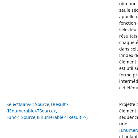
obtenues
seule sé
appelle 
fonction
sélecteu
résultats
chaque 
dans celu
L’index 
élément 
est utili
forme pr
interméd
cet élém
SelectMany<TSource,TResult>
Projette
(IEnumerable<TSource>,
élément 
Func<TSource,IEnumerable<TResult>>)
séquence
une
IEnumer
et aplatit