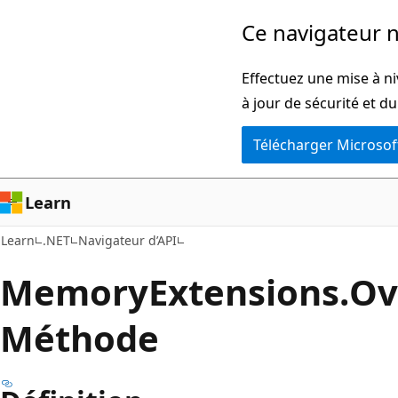
Passer
Passer
Ce navigateur n
directement
à
au
la
Effectuez une mise à ni
contenu
navigation
à jour de sécurité et d
principal
dans
Télécharger Microsof
la
page
Learn
Learn
.NET
Navigateur d’API
Memory
Extensions.
Ov
Méthode