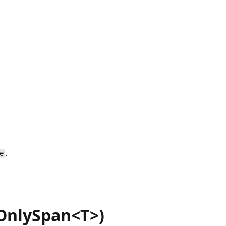
.
e
OnlySpan<T>)