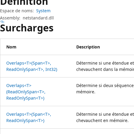
Définition
Espace de noms:
System
Assembly:
netstandard.dll
Surcharges
Nom
Description
Overlaps<T>(Span<T>,
Détermine si une étendue et
ReadOnlySpan<T>, Int32)
chevauchent dans la mémoire
Overlaps<T>
Détermine si deux séquences
(ReadOnlySpan<T>,
mémoire.
ReadOnlySpan<T>)
Overlaps<T>(Span<T>,
Détermine si une étendue et
ReadOnlySpan<T>)
chevauchent en mémoire.