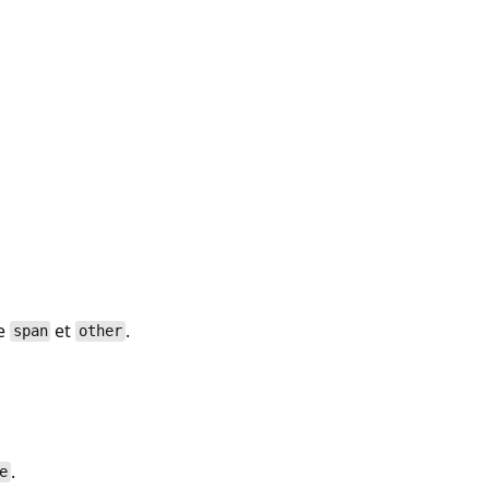
re
et
.
span
other
.
e