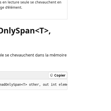
 en lecture seule se chevauchent en
ge d’élément.
OnlySpan<T>,
ule se chevauchent dans la mémoire
Copier
eadOnlySpan<T> other, out int elementOffset);