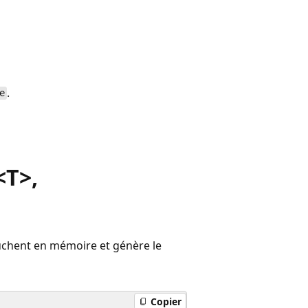
.
e
<T>,
uchent en mémoire et génère le
Copier