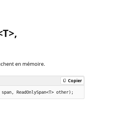
<T>,
auchent en mémoire.
Copier
 span, ReadOnlySpan<T> other);