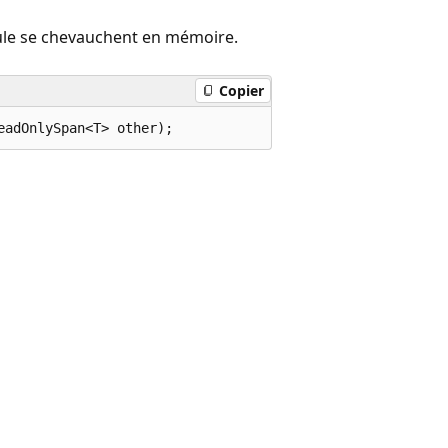
ule se chevauchent en mémoire.
Copier
eadOnlySpan<T> other);