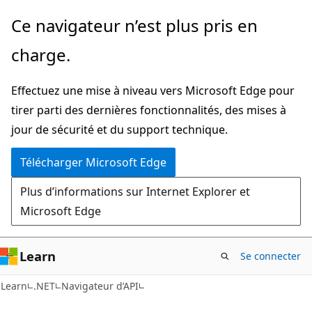
Passer
Passer
Ce navigateur n’est plus pris en
directement
à
charge.
au
la
contenu
navigation
Effectuez une mise à niveau vers Microsoft Edge pour
principal
dans
tirer parti des dernières fonctionnalités, des mises à
la
jour de sécurité et du support technique.
page
Télécharger Microsoft Edge
Plus d’informations sur Internet Explorer et
Microsoft Edge
Learn
Se connecter
C#
Learn
.NET
Navigateur d’API