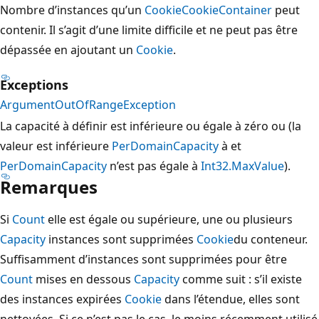
Nombre d’instances qu’un
Cookie
CookieContainer
peut
contenir. Il s’agit d’une limite difficile et ne peut pas être
dépassée en ajoutant un
Cookie
.
Exceptions
ArgumentOutOfRangeException
La capacité à définir est inférieure ou égale à zéro ou (la
valeur est inférieure
PerDomainCapacity
à et
PerDomainCapacity
n’est pas égale à
Int32.MaxValue
).
Remarques
Si
Count
elle est égale ou supérieure, une ou plusieurs
Capacity
instances sont supprimées
Cookie
du conteneur.
Suffisamment d’instances sont supprimées pour être
Count
mises en dessous
Capacity
comme suit : s’il existe
des instances expirées
Cookie
dans l’étendue, elles sont
nettoyées. Si ce n’est pas le cas, le moins récemment utilisé