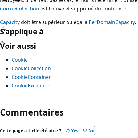
CookieCollection
est trouvé et supprimé du conteneur.
Capacity
doit être supérieur ou égal à
PerDomainCapacity
.
S’applique à
Voir aussi
Cookie
CookieCollection
CookieContainer
CookieException
Mode
lecture
Commentaires
désactivé
Cette page a-t-elle été utile ?
Yes
No