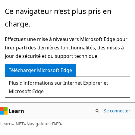
Passer
Passer
Ce navigateur n’est plus pris en
directement
à
charge.
au
la
contenu
navigation
Effectuez une mise à niveau vers Microsoft Edge pour
principal
dans
tirer parti des dernières fonctionnalités, des mises à
la
jour de sécurité et du support technique.
page
Télécharger Microsoft Edge
Plus d’informations sur Internet Explorer et
Microsoft Edge
Learn
Se connecter
Learn
.NET
Navigateur d’API