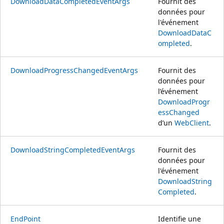
DownloadDataCompletedEventArgs
Fournit des
données pour
l'événement
DownloadDataC
ompleted
.
DownloadProgressChangedEventArgs
Fournit des
données pour
l’événement
DownloadProgr
essChanged
d’un
WebClient
.
DownloadStringCompletedEventArgs
Fournit des
données pour
l'événement
DownloadString
Completed
.
EndPoint
Identifie une