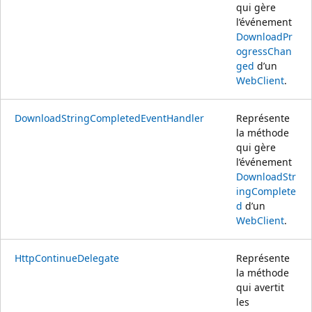
qui gère
l’événement
DownloadPr
ogressChan
ged
d’un
WebClient
.
DownloadStringCompletedEventHandler
Représente
la méthode
qui gère
l’événement
DownloadStr
ingComplete
d
d’un
WebClient
.
HttpContinueDelegate
Représente
la méthode
qui avertit
les