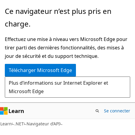
Passer
Passer
Ce navigateur n’est plus pris en
directement
à
charge.
au
la
contenu
navigation
Effectuez une mise à niveau vers Microsoft Edge pour
principal
dans
tirer parti des dernières fonctionnalités, des mises à
la
jour de sécurité et du support technique.
page
Télécharger Microsoft Edge
Plus d’informations sur Internet Explorer et
Microsoft Edge
Learn
Se connecter
C#
Learn
.NET
Navigateur d’API