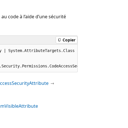
 au code à l’aide d’une sécurité
Copier
y | System.AttributeTargets.Class | System.AttributeTarg
.Security.Permissions.CodeAccessSecurityAttribute
cessSecurityAttribute
mVisibleAttribute