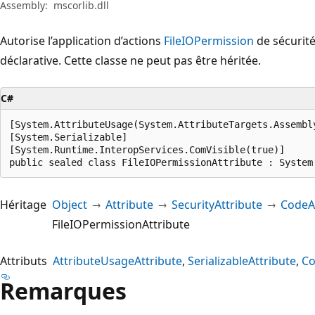
Assembly:
mscorlib.dll
Autorise l’application d’actions
FileIOPermission
de sécurité
déclarative. Cette classe ne peut pas être héritée.
C#
[System.AttributeUsage(System.AttributeTargets.Assembl
[System.Serializable]

[System.Runtime.InteropServices.ComVisible(true)]

public sealed class FileIOPermissionAttribute : System
Héritage
Object
Attribute
SecurityAttribute
CodeAc
FileIOPermissionAttribute
Attributs
AttributeUsageAttribute
SerializableAttribute
Co
Remarques