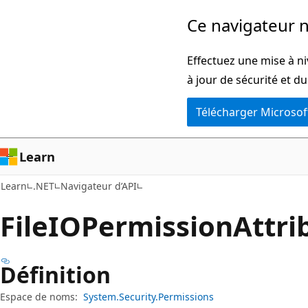
Passer
Passer
Ce navigateur n
directement
à
au
la
Effectuez une mise à ni
contenu
navigation
à jour de sécurité et d
principal
dans
Télécharger Microsof
la
page
Learn
Learn
.NET
Navigateur d’API
File
IOPermission
Attri
Définition
Espace de noms:
System.Security.Permissions