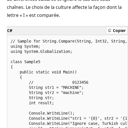
chaînes. Le choix de la culture affecte la façon dont la
lettre « I » est comparée.
C#
Copier
// Sample for String.Compare(String, Int32, String,
using System;

using System.Globalization;

class Sample5

{

    public static void Main()

    {

        //                 0123456

        String str1 = "MACHINE";

        String str2 = "machine";

        String str;

        int result;

        Console.WriteLine();

        Console.WriteLine("str1 = '{0}', str2 = '{1}
        Console.WriteLine("Ignore case, Turkish cult