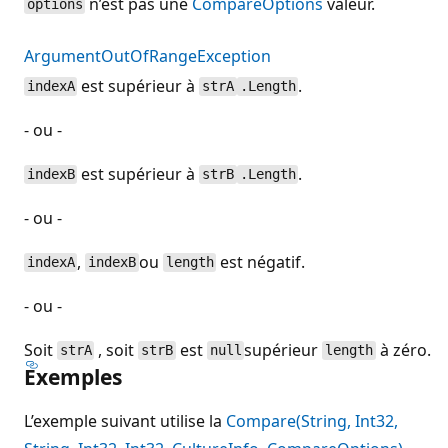
n’est pas une
CompareOptions
valeur.
options
ArgumentOutOfRangeException
est supérieur à
.
indexA
strA
.Length
- ou -
est supérieur à
.
indexB
strB
.Length
- ou -
,
ou
est négatif.
indexA
indexB
length
- ou -
Soit
, soit
est
supérieur
à zéro.
strA
strB
null
length
Exemples
L’exemple suivant utilise la
Compare(String, Int32,