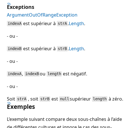
Exceptions
ArgumentOutOfRangeException
est supérieur à
.
Length
.
indexA
strA
- ou -
est supérieur à
.
Length
.
indexB
strB
- ou -
,
ou
est négatif.
indexA
indexB
length
- ou -
Soit
, soit
est
supérieur
à zéro.
strA
strB
null
length
Exemples
L’exemple suivant compare deux sous-chaînes à l’aide
de différentes cultures et ignore le cas des sous-