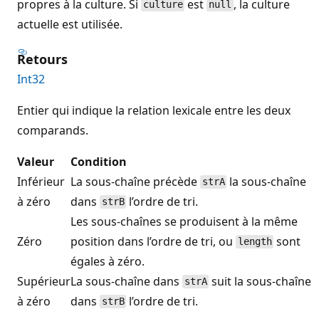
propres à la culture. Si
est
, la culture
culture
null
actuelle est utilisée.
Retours
Int32
Entier qui indique la relation lexicale entre les deux
comparands.
Valeur
Condition
Inférieur
La sous-chaîne précède
la sous-chaîne
strA
à zéro
dans
l’ordre de tri.
strB
Les sous-chaînes se produisent à la même
Zéro
position dans l’ordre de tri, ou
sont
length
égales à zéro.
Supérieur
La sous-chaîne dans
suit la sous-chaîne
strA
à zéro
dans
l’ordre de tri.
strB