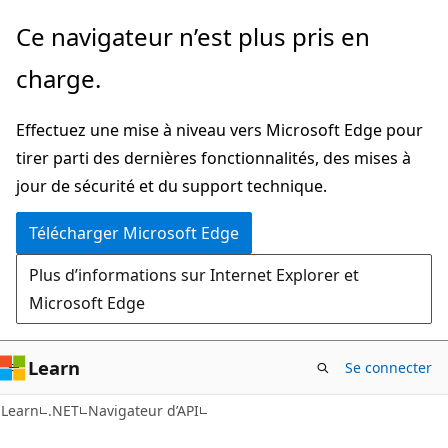
Passer
Passer
Ce navigateur n’est plus pris en
directement
à
charge.
au
la
contenu
navigation
Effectuez une mise à niveau vers Microsoft Edge pour
principal
dans
tirer parti des dernières fonctionnalités, des mises à
la
jour de sécurité et du support technique.
page
Télécharger Microsoft Edge
Plus d’informations sur Internet Explorer et
Microsoft Edge
Learn
Se connecter
C#
Learn
.NET
Navigateur d’API