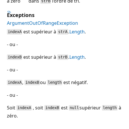
à zéro
dans
l’ordre de tri.
strB
Exceptions
ArgumentOutOfRangeException
est supérieur à
.
Length
.
indexA
strA
- ou -
est supérieur à
.
Length
.
indexB
strB
- ou -
,
ou
est négatif.
indexA
indexB
length
- ou -
Soit
, soit
est
supérieur
à
indexA
indexB
null
length
zéro.