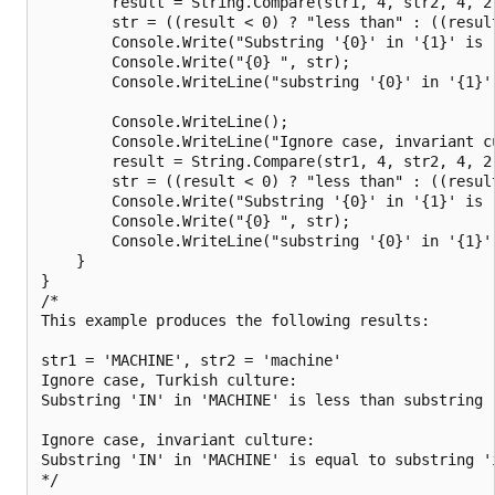
        result = String.Compare(str1, 4, str2, 4, 2
        str = ((result < 0) ? "less than" : ((resul
        Console.Write("Substring '{0}' in '{1}' is "
        Console.Write("{0} ", str);

        Console.WriteLine("substring '{0}' in '{1}'
        Console.WriteLine();

        Console.WriteLine("Ignore case, invariant cu
        result = String.Compare(str1, 4, str2, 4, 2
        str = ((result < 0) ? "less than" : ((resul
        Console.Write("Substring '{0}' in '{1}' is "
        Console.Write("{0} ", str);

        Console.WriteLine("substring '{0}' in '{1}'
    }

}

/*

This example produces the following results:

str1 = 'MACHINE', str2 = 'machine'

Ignore case, Turkish culture:

Substring 'IN' in 'MACHINE' is less than substring '
Ignore case, invariant culture:

Substring 'IN' in 'MACHINE' is equal to substring 'i