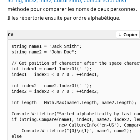
String, Int32, Int32, CultureInfo, CompareOptions)
méthode pour comparer les noms de deux personnes.
Il les répertorie ensuite par ordre alphabétique.
C#
Copier
string name1 = "Jack Smith";

string name2 = "John Doe";

// Get position of character after the space charact
int index1 = name1.IndexOf(" ");

index1 = index1 < 0 ? 0 : ++index1;

int index2 = name2.IndexOf(" ");

index2 = index2 < 0 ? 0 : ++index2;

int length = Math.Max(name1.Length, name2.Length);

Console.WriteLine("Sorted alphabetically by last nam
if (String.Compare(name1, index1, name2, index2, len
                   new CultureInfo("en-US"), Compare
    Console.WriteLine("{0}\n{1}", name1, name2);

else
