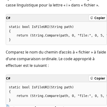
casse linguistique pour la lettre « i » dans « fichier ».
C#
Copier
static bool IsFileURI(String path)

{

    return (String.Compare(path, 0, "file:", 0, 5, t
Comparez le nom du chemin d’accès à « fichier » à l’aide
d’une comparaison ordinale. Le code approprié à
effectuer est le suivant :
C#
Copier
static bool IsFileURI(String path)

{

    return (String.Compare(path, 0, "file:", 0, 5, 