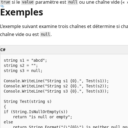
si le
paramètre est
ou une chaîne vide (« »
true
value
null
Exemples
L’exemple suivant examine trois chaînes et détermine si ch
chaîne vide ou est
.
null
C#
string s1 = "abcd";

string s2 = "";

string s3 = null;

Console.WriteLine("String s1 {0}.", Test(s1));

Console.WriteLine("String s2 {0}.", Test(s2));

Console.WriteLine("String s3 {0}.", Test(s3));

String Test(string s)

{

if (String.IsNullOrEmpty(s))

    return "is null or empty";

else

    return String.Format("(\"{0}\") is neither null nor