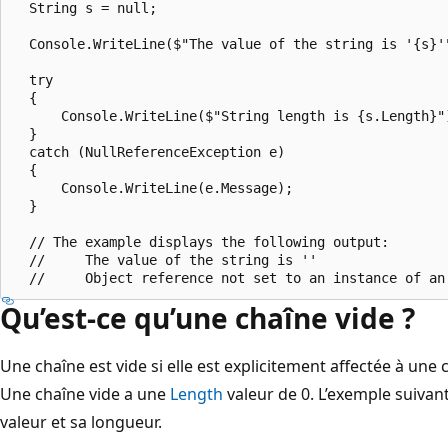
  String s = null;

  Console.WriteLine($"The value of the string is '{s}'"
  try 

  {

      Console.WriteLine($"String length is {s.Length}")
  }

  catch (NullReferenceException e) 

  {

      Console.WriteLine(e.Message);

  }

  // The example displays the following output:

  //     The value of the string is ''

Qu’est-ce qu’une chaîne vide ?
Une chaîne est vide si elle est explicitement affectée à une 
Une chaîne vide a une
Length
valeur de 0. L’exemple suivant
valeur et sa longueur.