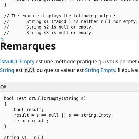
}

// The example displays the following output:

//       String s1 ("abcd") is neither null nor empty.

//       String s2 is null or empty.

Remarques
IsNullOrEmpty
est une méthode pratique qui vous permet d
String
est
ou que sa valeur est
String.Empty
. Il équiv
null
C#
bool TestForNullOrEmpty(string s)

{

    bool result;

    result = s == null || s == string.Empty;

    return result;

}

string s1 = null;
