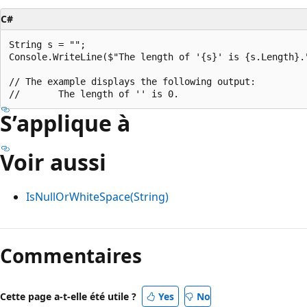
C#
String s = "";

Console.WriteLine($"The length of '{s}' is {s.Length}."
// The example displays the following output:

S’applique à
Voir aussi
IsNullOrWhiteSpace(String)
Commentaires
Cette page a-t-elle été utile ?
Yes
No