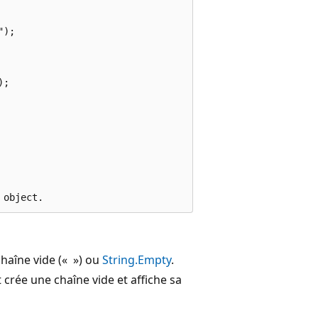
);

;

chaîne vide (« ») ou
String.Empty
.
 crée une chaîne vide et affiche sa