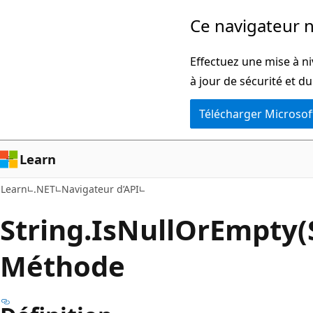
Passer
Passer
Ce navigateur n
directement
à
au
la
Effectuez une mise à ni
contenu
navigation
à jour de sécurité et d
principal
dans
Télécharger Microsof
la
page
Learn
Learn
.NET
Navigateur d’API
String.
Is
Null
OrEmpty(S
Méthode