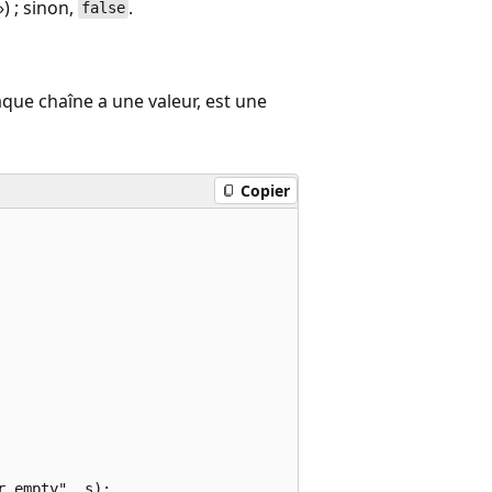
) ; sinon,
.
false
aque chaîne a une valeur, est une
Copier
 empty", s);
