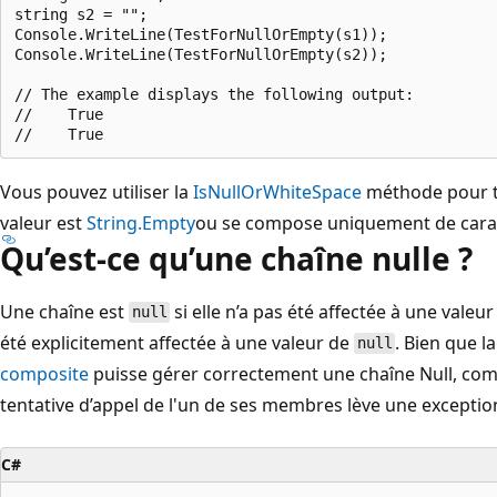
string s2 = "";

Console.WriteLine(TestForNullOrEmpty(s1));

Console.WriteLine(TestForNullOrEmpty(s2));

// The example displays the following output:

//    True

Vous pouvez utiliser la
IsNullOrWhiteSpace
méthode pour te
valeur est
String.Empty
ou se compose uniquement de carac
Qu’est-ce qu’une chaîne nulle ?
Une chaîne est
si elle n’a pas été affectée à une valeur 
null
été explicitement affectée à une valeur de
. Bien que l
null
composite
puisse gérer correctement une chaîne Null, comme
tentative d’appel de l'un de ses membres lève une excepti
C#