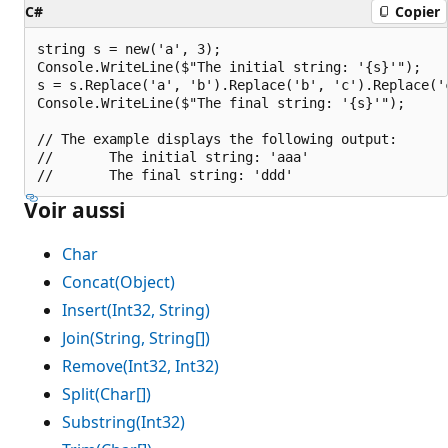
C#
Copier
string s = new('a', 3);

Console.WriteLine($"The initial string: '{s}'");

s = s.Replace('a', 'b').Replace('b', 'c').Replace('c
Console.WriteLine($"The final string: '{s}'");

// The example displays the following output:

//       The initial string: 'aaa'

Voir aussi
Char
Concat(Object)
Insert(Int32, String)
Join(String, String[])
Remove(Int32, Int32)
Split(Char[])
Substring(Int32)