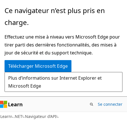
Passer
Passer
Ce navigateur n’est plus pris en
directement
à
charge.
au
la
contenu
navigation
Effectuez une mise à niveau vers Microsoft Edge pour
principal
dans
tirer parti des dernières fonctionnalités, des mises à
la
jour de sécurité et du support technique.
page
Télécharger Microsoft Edge
Plus d’informations sur Internet Explorer et
Microsoft Edge
Learn
Se connecter
C#
Learn
.NET
Navigateur d’API