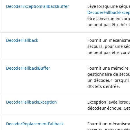
DecoderExceptionFallbackBuffer
Lève lorsqu’une séque
DecoderFallbackExcep
être convertie en cara
ne peut pas être hérit
DecoderFallback
Fournit un mécanisme
secours, pour une séq
ne peut pas être conve
DecoderFallbackBuffer
Fournit une mémoire
gestionnaire de secou
un décodeur lorsqu’i
d’octets d’entrée.
DecoderFallbackException
Exception levée lorsq
décodeur échoue. Cett
DecoderReplacementFallback
Fournit un mécanisme
secours, pour une séq