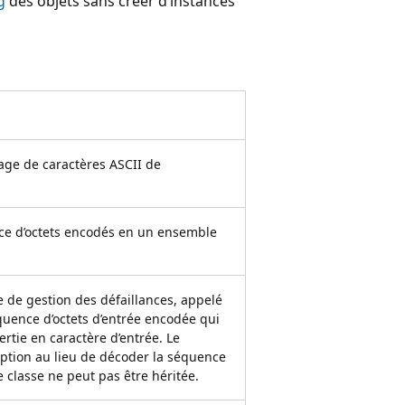
g
des objets sans créer d’instances
ge de caractères ASCII de
ce d’octets encodés en un ensemble
 de gestion des défaillances, appelé
uence d’octets d’entrée encodée qui
rtie en caractère d’entrée. Le
ption au lieu de décoder la séquence
te classe ne peut pas être héritée.