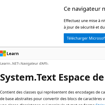
Passer
Passer
Ce navigateur n
directement
à
au
la
Effectuez une mise à ni
contenu
navigation
à jour de sécurité et d
principal
dans
Télécharger Microsof
la
page
Learn
Learn
.NET
Navigateur d’API
System.
Text Espace d
Contient des classes qui représentent des encodages de car
de base abstraites pour convertir des blocs de caractères ver