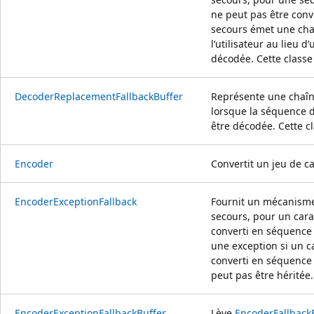
ne peut pas être conve
secours émet une cha
l’utilisateur au lieu 
décodée. Cette classe
DecoderReplacementFallbackBuffer
Représente une chaîn
lorsque la séquence d’
être décodée. Cette cl
Encoder
Convertit un jeu de c
EncoderExceptionFallback
Fournit un mécanisme
secours, pour un cara
converti en séquence d
une exception si un c
converti en séquence d
peut pas être héritée.
EncoderExceptionFallbackBuffer
Lève
EncoderFallback