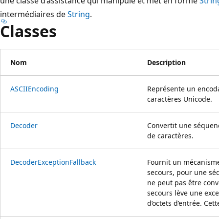
une classe d’assistance qui manipule et met en forme
Strin
intermédiaires de
String
.
Classes
Nom
Description
ASCIIEncoding
Représente un encoda
caractères Unicode.
Decoder
Convertit une séquen
de caractères.
DecoderExceptionFallback
Fournit un mécanisme
secours, pour une séq
ne peut pas être conve
secours lève une exce
d’octets d’entrée. Cet