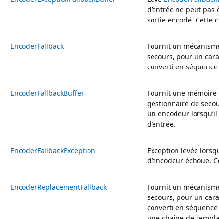
d’entrée ne peut pas 
sortie encodé. Cette c
EncoderFallback
Fournit un mécanisme
secours, pour un cara
converti en séquence 
EncoderFallbackBuffer
Fournit une mémoire
gestionnaire de secou
un encodeur lorsqu’il
d’entrée.
EncoderFallbackException
Exception levée lorsq
d’encodeur échoue. Ce
EncoderReplacementFallback
Fournit un mécanisme
secours, pour un cara
converti en séquence d
une chaîne de remplac