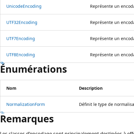
UnicodeEncoding
Représente un encoda
UTF32Encoding
Représente un encoda
UTF7Encoding
Représente un encoda
UTF8Encoding
Représente un encoda
Énumérations
Nom
Description
NormalizationForm
Définit le type de normalisa
Remarques
Les classes d’encodage sont principalement destinées à ef