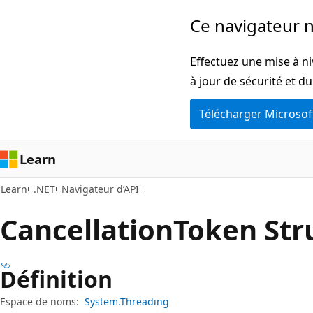
Passer
Passer
Ce navigateur n
directement
à
au
la
Effectuez une mise à ni
contenu
navigation
à jour de sécurité et d
principal
dans
Télécharger Microsof
la
page
Learn
Learn
.NET
Navigateur d’API
Cancellation
Token Str
Définition
Espace de noms:
System.Threading