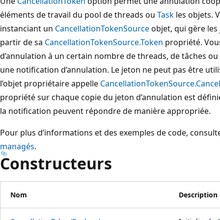
Une
CancellationToken
option permet une annulation coopér
éléments de travail du pool de threads ou
Task
les objets. 
instanciant un
CancellationTokenSource
objet, qui gère les
partir de sa
CancellationTokenSource.Token
propriété. Vous
d’annulation à un certain nombre de threads, de tâches ou 
une notification d’annulation. Le jeton ne peut pas être util
l’objet propriétaire appelle
CancellationTokenSource.Cance
propriété sur chaque copie du jeton d’annulation est défin
la notification peuvent répondre de manière appropriée.
Pour plus d’informations et des exemples de code, consul
managés
.
Constructeurs
Nom
Description