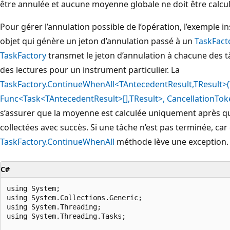
être annulée et aucune moyenne globale ne doit être calcul
Pour gérer l’annulation possible de l’opération, l’exemple i
objet qui génère un jeton d’annulation passé à un
TaskFact
TaskFactory
transmet le jeton d’annulation à chacune des t
des lectures pour un instrument particulier. La
TaskFactory.ContinueWhenAll<TAntecedentResult,TResult>(
Func<Task<TAntecedentResult>[],TResult>, CancellationTok
s’assurer que la moyenne est calculée uniquement après que
collectées avec succès. Si une tâche n’est pas terminée, car 
TaskFactory.ContinueWhenAll
méthode lève une exception.
C#
using System;

using System.Collections.Generic;

using System.Threading;

using System.Threading.Tasks;
