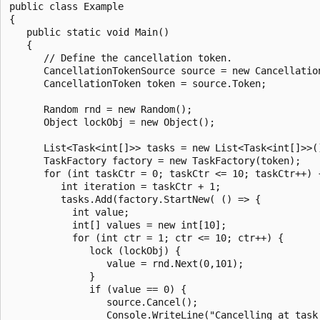
public class Example

{

   public static void Main()

   {

      // Define the cancellation token.

      CancellationTokenSource source = new Cancellation
      CancellationToken token = source.Token;

      Random rnd = new Random();

      Object lockObj = new Object();

      List<Task<int[]>> tasks = new List<Task<int[]>>()
      TaskFactory factory = new TaskFactory(token);

      for (int taskCtr = 0; taskCtr <= 10; taskCtr++) {
         int iteration = taskCtr + 1;

         tasks.Add(factory.StartNew( () => {

           int value;

           int[] values = new int[10];

           for (int ctr = 1; ctr <= 10; ctr++) {

              lock (lockObj) {

                 value = rnd.Next(0,101);

              }

              if (value == 0) { 

                 source.Cancel();

                 Console.WriteLine("Cancelling at task 