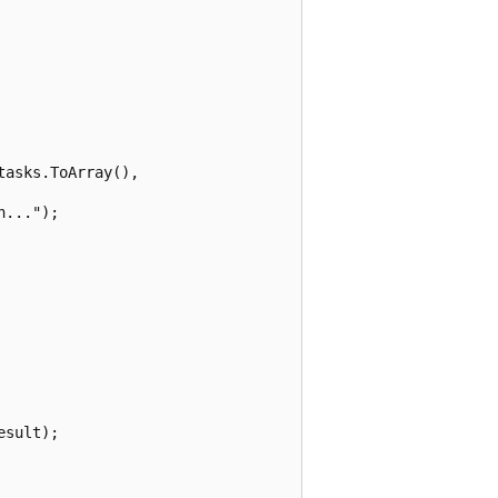
asks.ToArray(), 

...");

sult);
