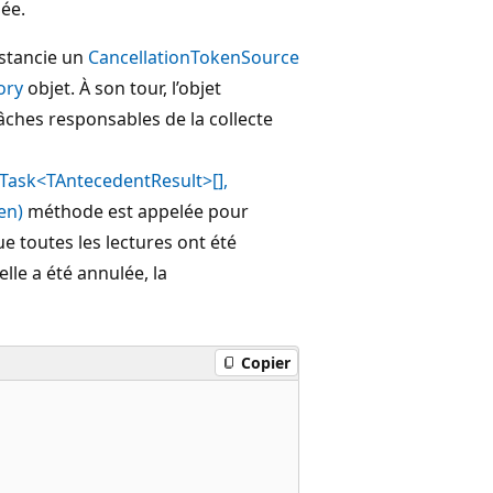
ée.
nstancie un
CancellationTokenSource
ory
objet. À son tour, l’objet
âches responsables de la collecte
Task<TAntecedentResult>[],
en)
méthode est appelée pour
 toutes les lectures ont été
elle a été annulée, la
Copier