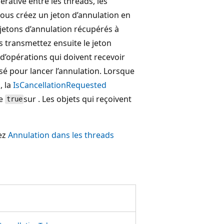
ative entre les threads, les
Vous créez un jeton d’annulation en
 jetons d’annulation récupérés à
 transmettez ensuite le jeton
d’opérations qui doivent recevoir
isé pour lancer l’annulation. Lorsque
l
, la
IsCancellationRequested
ie
sur . Les objets qui reçoivent
true
tez
Annulation dans les threads