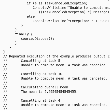
            if (e is TaskCanceledException)

               Console.WriteLine("Unable to compute mea
                  ((TaskCanceledException) e).Message);
            else

               Console.WriteLine("Exception: " + e.GetT
         }

      }

      finally {

         source.Dispose();

      }

   }

}

// Repeated execution of the example produces output li
//       Cancelling at task 5

//       Unable to compute mean: A task was canceled.

//       

//       Cancelling at task 10

//       Unable to compute mean: A task was canceled.

//       

//       Calculating overall mean...

//       The mean is 5.29545454545455.

//       

//       Cancelling at task 4

//       Unable to compute mean: A task was canceled.

//       
