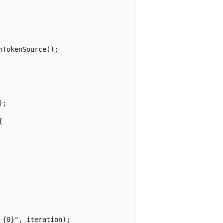
TokenSource();

;



{0}", iteration);
