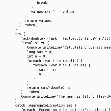
                 break;

              }   

              values[ctr-1] = value; 

           }

           return values;

        }, token));   

      }

      try {

         Task<double> fTask = factory.ContinueWhenAll(t
         (results) => {

            Console.WriteLine("Calculating overall mean
            long sum = 0;

            int n = 0; 

            foreach (var t in results) {

               foreach (var r in t.Result) {

                  sum += r;

                  n++;

               }

            }

            return sum/(double) n;

         } , token);

         Console.WriteLine("The mean is {0}.", fTask.Re
      }   

      catch (AggregateException ae) {

         foreach (Exception e in ae.InnerExceptions) {
