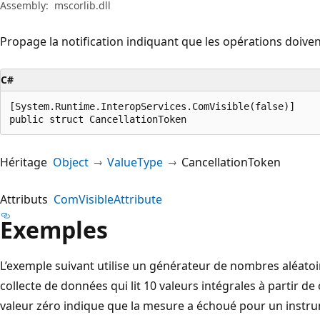
Assembly:
mscorlib.dll
Propage la notification indiquant que les opérations doiven
C#
[System.Runtime.InteropServices.ComVisible(false)]

public struct CancellationToken
Héritage
Object
ValueType
CancellationToken
Attributs
ComVisibleAttribute
Exemples
L’exemple suivant utilise un générateur de nombres aléato
collecte de données qui lit 10 valeurs intégrales à partir de
valeur zéro indique que la mesure a échoué pour un instrum