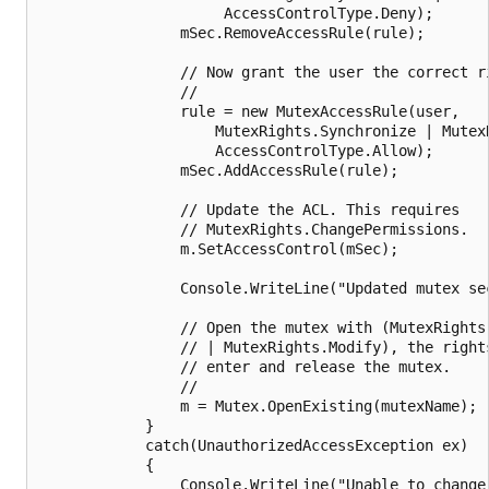
                     AccessControlType.Deny);

                mSec.RemoveAccessRule(rule);

                // Now grant the user the correct ri
                // 

                rule = new MutexAccessRule(user, 

                    MutexRights.Synchronize | MutexR
                    AccessControlType.Allow);

                mSec.AddAccessRule(rule);

                // Update the ACL. This requires

                // MutexRights.ChangePermissions.

                m.SetAccessControl(mSec);

                Console.WriteLine("Updated mutex sec
                // Open the mutex with (MutexRights.
                // | MutexRights.Modify), the rights
                // enter and release the mutex.

                //

                m = Mutex.OpenExisting(mutexName);

            }

            catch(UnauthorizedAccessException ex)

            {

                Console.WriteLine("Unable to change 