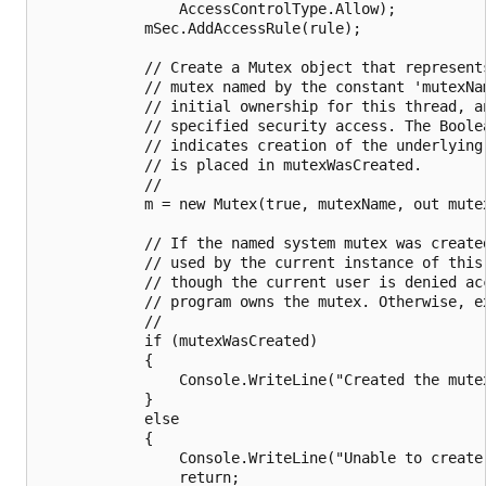
                AccessControlType.Allow);

            mSec.AddAccessRule(rule);

            // Create a Mutex object that represents
            // mutex named by the constant 'mutexNam
            // initial ownership for this thread, an
            // specified security access. The Boolea
            // indicates creation of the underlying 
            // is placed in mutexWasCreated.

            //

            m = new Mutex(true, mutexName, out mutex
            // If the named system mutex was created
            // used by the current instance of this 
            // though the current user is denied acc
            // program owns the mutex. Otherwise, ex
            // 

            if (mutexWasCreated)

            {

                Console.WriteLine("Created the mutex
            }

            else

            {

                Console.WriteLine("Unable to create 
                return;
