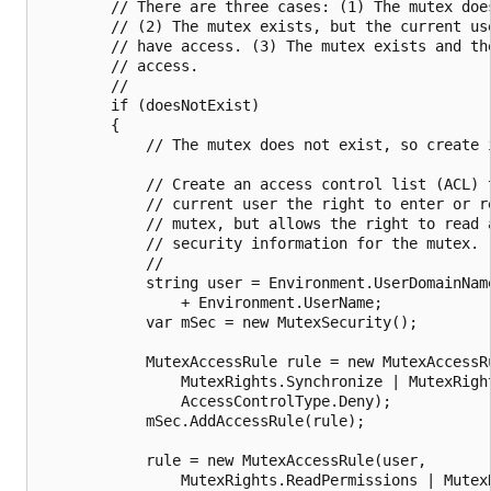
        // There are three cases: (1) The mutex does
        // (2) The mutex exists, but the current use
        // have access. (3) The mutex exists and the
        // access.

        //

        if (doesNotExist)

        {

            // The mutex does not exist, so create i
            // Create an access control list (ACL) t
            // current user the right to enter or re
            // mutex, but allows the right to read a
            // security information for the mutex.

            //

            string user = Environment.UserDomainName
                + Environment.UserName;

            var mSec = new MutexSecurity();

            MutexAccessRule rule = new MutexAccessRu
                MutexRights.Synchronize | MutexRight
                AccessControlType.Deny);

            mSec.AddAccessRule(rule);

            rule = new MutexAccessRule(user, 

                MutexRights.ReadPermissions | MutexR