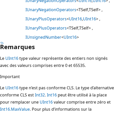
IUnaryNegationOperators
<
UInt16
,
UInt16
>
IUnaryNegationOperators
<TSelf,TSelf>
IUnaryPlusOperators
<
UInt16
,
UInt16
>
IUnaryPlusOperators
<TSelf,TSelf>
IUnsignedNumber
<
UInt16
>
Remarques
Le
UInt16
type valeur représente des entiers non signés
avec des valeurs comprises entre 0 et 65535.
Important
Le
UInt16
type n’est pas conforme CLS. Le type d’alternative
conforme CLS est
Int32
.
Int16
peut être utilisé à la place
pour remplacer une
UInt16
valeur comprise entre zéro et
Int16.MaxValue
. Pour plus d’informations sur la