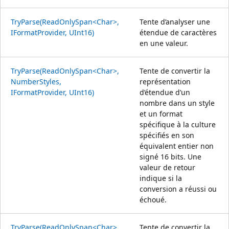
TryParse(ReadOnlySpan<Char>,
Tente d’analyser une
IFormatProvider, UInt16)
étendue de caractères
en une valeur.
TryParse(ReadOnlySpan<Char>,
Tente de convertir la
NumberStyles,
représentation
IFormatProvider, UInt16)
d’étendue d’un
nombre dans un style
et un format
spécifique à la culture
spécifiés en son
équivalent entier non
signé 16 bits. Une
valeur de retour
indique si la
conversion a réussi ou
échoué.
TryParse(ReadOnlySpan<Char>,
Tente de convertir la