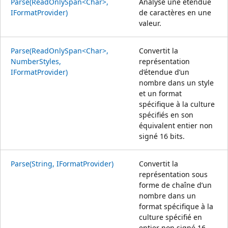
Parse(ReadOnlySpan<Char>,
Analyse une étendue
IFormatProvider)
de caractères en une
valeur.
Parse(ReadOnlySpan<Char>,
Convertit la
NumberStyles,
représentation
IFormatProvider)
d’étendue d’un
nombre dans un style
et un format
spécifique à la culture
spécifiés en son
équivalent entier non
signé 16 bits.
Parse(String, IFormatProvider)
Convertit la
représentation sous
forme de chaîne d’un
nombre dans un
format spécifique à la
culture spécifié en
entier non signé 16