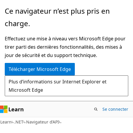
Passer
Passer
Ce navigateur n’est plus pris en
directement
à
charge.
au
la
contenu
navigation
Effectuez une mise à niveau vers Microsoft Edge pour
principal
dans
tirer parti des dernières fonctionnalités, des mises à
la
jour de sécurité et du support technique.
page
Télécharger Microsoft Edge
Plus d’informations sur Internet Explorer et
Microsoft Edge
Learn
Se connecter
C#
Learn
.NET
Navigateur d’API