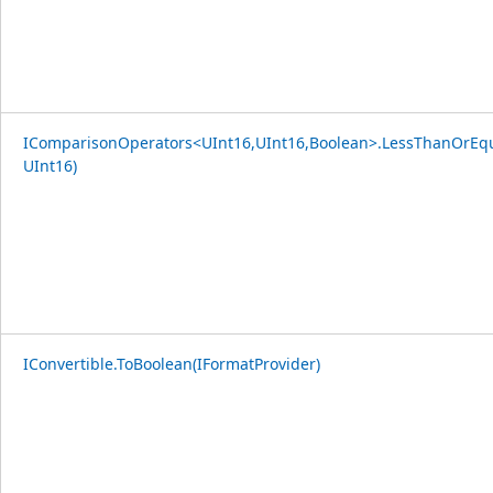
IComparisonOperators<UInt16,UInt16,Boolean>.LessThanOrEqu
UInt16)
IConvertible.ToBoolean(IFormatProvider)