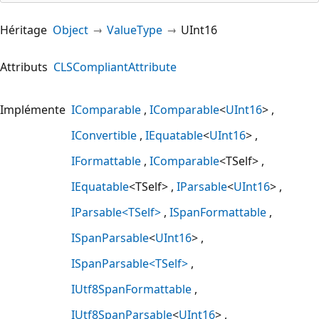
Héritage
Object
ValueType
UInt16
Attributs
CLSCompliantAttribute
Implémente
IComparable
IComparable
<
UInt16
>
IConvertible
IEquatable
<
UInt16
>
IFormattable
IComparable
<TSelf>
IEquatable
<TSelf>
IParsable
<
UInt16
>
IParsable<TSelf>
ISpanFormattable
ISpanParsable
<
UInt16
>
ISpanParsable<TSelf>
IUtf8SpanFormattable
IUtf8SpanParsable
<
UInt16
>