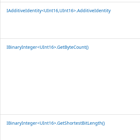
IAdditiveIdentity<UInt16,UInt16>.AdditiveIdentity
IBinaryInteger<UInt16>.GetByteCount()
IBinaryInteger<UInt16>.GetShortestBitLength()