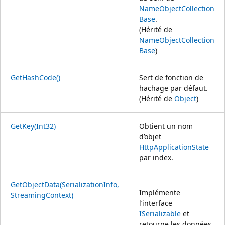
NameObjectCollection
Base
.
(Hérité de
NameObjectCollection
Base
)
GetHashCode()
Sert de fonction de
hachage par défaut.
(Hérité de
Object
)
GetKey(Int32)
Obtient un nom
d’objet
HttpApplicationState
par index.
GetObjectData(SerializationInfo,
Implémente
StreamingContext)
l’interface
ISerializable
et
retourne les données