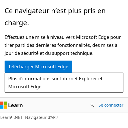
Passer
Passer
Ce navigateur n’est plus pris en
directement
à
charge.
au
la
contenu
navigation
Effectuez une mise à niveau vers Microsoft Edge pour
principal
dans
tirer parti des dernières fonctionnalités, des mises à
la
jour de sécurité et du support technique.
page
Télécharger Microsoft Edge
Plus d’informations sur Internet Explorer et
Microsoft Edge
Learn
Se connecter
C#
Learn
.NET
Navigateur d’API