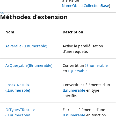
(Hérité de
NameObjectCollectionBase
)
Méthodes d’extension
Nom
Description
AsParallel(IEnumerable)
Active la parallélisation
d’une requête.
AsQueryable(IEnumerable)
Convertit un
IEnumerable
en
IQueryable
.
Cast<TResult>
Convertit les éléments d’un
(IEnumerable)
IEnumerable
en type
spécifié.
OfType<TResult>
Filtre les éléments d’une
(IEnumerable)
IEnumerable
en fonction