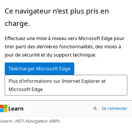
Passer
Passer
Ce navigateur n’est plus pris en
directement
à
charge.
au
la
contenu
navigation
Effectuez une mise à niveau vers Microsoft Edge pour
principal
dans
tirer parti des dernières fonctionnalités, des mises à
la
jour de sécurité et du support technique.
page
Télécharger Microsoft Edge
Plus d’informations sur Internet Explorer et
Microsoft Edge
Learn
Se connecter
C#
Learn
.NET
Navigateur d’API