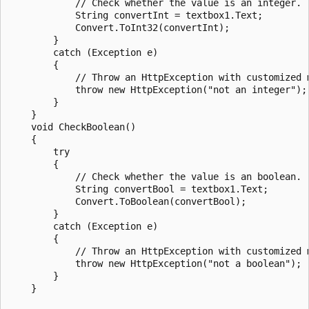
            // Check whether the value is an integer.

            String convertInt = textbox1.Text;

            Convert.ToInt32(convertInt);

        }

        catch (Exception e)

        {

            // Throw an HttpException with customized m
            throw new HttpException("not an integer");

        }

    }

    void CheckBoolean()

    {

        try

        {

            // Check whether the value is an boolean.

            String convertBool = textbox1.Text;

            Convert.ToBoolean(convertBool);

        }

        catch (Exception e)

        {

            // Throw an HttpException with customized m
            throw new HttpException("not a boolean");

        }

    }
