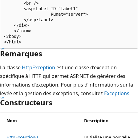
        <br />

        <asp:Label ID="label1" 

                   Runat="server">

        </asp:Label>    

    </div>

    </form>

</body>

Remarques
La classe
HttpException
est une classe d’exception
spécifique à HTTP qui permet ASP.NET de générer des
informations d’exception. Pour plus d’informations sur la
levée et la gestion des exceptions, consultez
Exceptions
.
Constructeurs
Nom
Description
HttpException()
Initialise une nouvelle