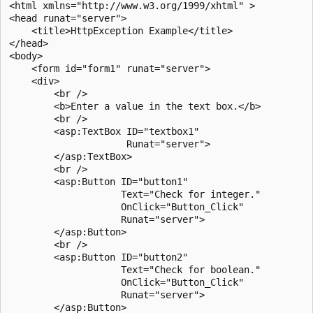
<html xmlns="http://www.w3.org/1999/xhtml" >

<head runat="server">

    <title>HttpException Example</title>

</head>

<body>

    <form id="form1" runat="server">

    <div>

        <br />

        <b>Enter a value in the text box.</b>

        <br />

        <asp:TextBox ID="textbox1" 

                     Runat="server">

        </asp:TextBox>

        <br />

        <asp:Button ID="button1"

                    Text="Check for integer."  

                    OnClick="Button_Click" 

                    Runat="server">

        </asp:Button>

        <br />

        <asp:Button ID="button2"

                    Text="Check for boolean." 

                    OnClick="Button_Click" 

                    Runat="server">

        </asp:Button>
