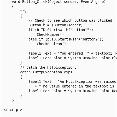
    void Button_Click(Object sender, EventArgs e)

    {

        try

        {

            // Check to see which button was clicked.

            Button b = (Button)sender;

            if (b.ID.StartsWith("button1"))

                CheckNumber();

            else if (b.ID.StartsWith("button2"))

                CheckBoolean();

            label1.Text = "You entered: " + textbox1.Te
            label1.ForeColor = System.Drawing.Color.Bla
        }

        // Catch the HttpException.

        catch (HttpException exp)

        {

            label1.Text = "An HttpException was raised.
               + "The value entered in the textbox is "
            label1.ForeColor = System.Drawing.Color.Red
        }

    }

</script>
