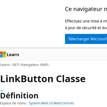
Passer
Passer
Ce navigateur n
directement
à
au
la
Effectuez une mise à ni
contenu
navigation
à jour de sécurité et d
principal
dans
Télécharger Microsof
la
page
Learn
Learn
.NET
Navigateur d’API
Link
Button Classe
Définition
Espace de noms:
System.Web.UI.WebControls