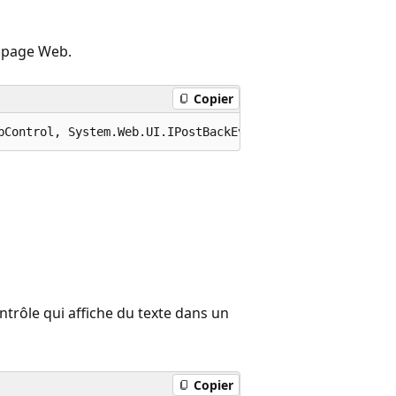
e page Web.
Copier
bControl, System.Web.UI.IPostBackEventHandler, System.We
trôle qui affiche du texte dans un
Copier