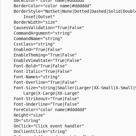
    BackColor="color name|#dddddd"

    BorderColor="color name|#dddddd"

    BorderStyle="NotSet|None|Dotted|Dashed|Solid|Double
        Inset|Outset"

    BorderWidth="size"

    CausesValidation="True|False"

    CommandArgument="string"

    CommandName="string"

    CssClass="string"

    Enabled="True|False"

    EnableTheming="True|False"

    EnableViewState="True|False"

    Font-Bold="True|False"

    Font-Italic="True|False"

    Font-Names="string"

    Font-Overline="True|False"

    Font-Size="string|Smaller|Larger|XX-Small|X-Small|S
        Large|X-Large|XX-Large"

    Font-Strikeout="True|False"

    Font-Underline="True|False"

    ForeColor="color name|#dddddd"

    Height="size"

    ID="string"

    OnClick="Click event handler"

    OnClientClick="string"
