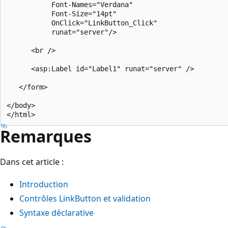
           Font-Names="Verdana" 

           Font-Size="14pt" 

           OnClick="LinkButton_Click" 

           runat="server"/>

      <br />

      <asp:Label id="Label1" runat="server" />

   </form>

</body>

Remarques
Dans cet article :
Introduction
Contrôles LinkButton et validation
Syntaxe déclarative