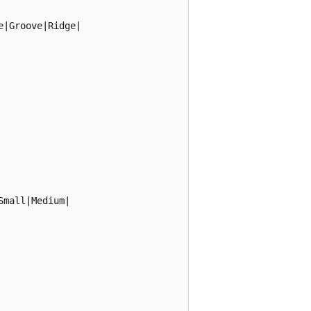
|Groove|Ridge|

mall|Medium|
