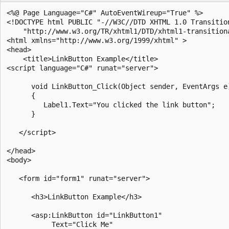
<%@ Page Language="C#" AutoEventWireup="True" %>

<!DOCTYPE html PUBLIC "-//W3C//DTD XHTML 1.0 Transition
    "http://www.w3.org/TR/xhtml1/DTD/xhtml1-transitiona
<html xmlns="http://www.w3.org/1999/xhtml" >

<head>

    <title>LinkButton Example</title>

<script language="C#" runat="server">

      void LinkButton_Click(Object sender, EventArgs e)
      {

         Label1.Text="You clicked the link button";

      }

   </script>

</head>

<body>

   <form id="form1" runat="server">

      <h3>LinkButton Example</h3>

      <asp:LinkButton id="LinkButton1" 

           Text="Click Me" 
