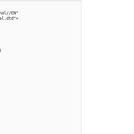
al//EN"

l.dtd">

 
