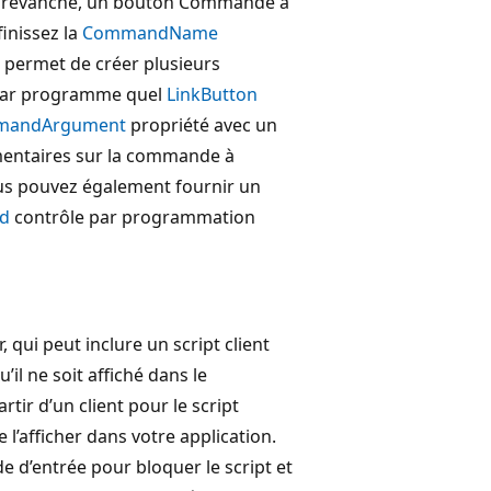
 En revanche, un bouton Commande a
finissez la
CommandName
 permet de créer plusieurs
 par programme quel
LinkButton
mandArgument
propriété avec un
entaires sur la commande à
 Vous pouvez également fournir un
d
contrôle par programmation
r, qui peut inclure un script client
il ne soit affiché dans le
tir d’un client pour le script
 l’afficher dans votre application.
e d’entrée pour bloquer le script et