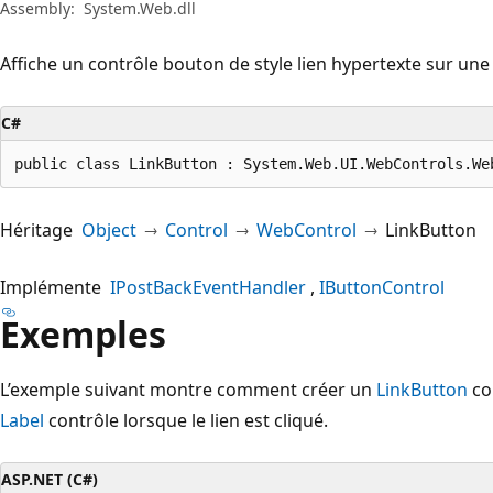
Assembly:
System.Web.dll
Affiche un contrôle bouton de style lien hypertexte sur un
C#
public class LinkButton : System.Web.UI.WebControls.We
Héritage
Object
Control
WebControl
LinkButton
Implémente
IPostBackEventHandler
IButtonControl
Exemples
L’exemple suivant montre comment créer un
LinkButton
con
Label
contrôle lorsque le lien est cliqué.
ASP.NET (C#)