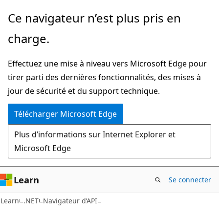
Passer
Passer
Ce navigateur n’est plus pris en
directement
à
charge.
au
la
contenu
navigation
Effectuez une mise à niveau vers Microsoft Edge pour
principal
dans
tirer parti des dernières fonctionnalités, des mises à
la
jour de sécurité et du support technique.
page
Télécharger Microsoft Edge
Plus d’informations sur Internet Explorer et
Microsoft Edge
Learn
Se connecter
C#
Learn
.NET
Navigateur d’API