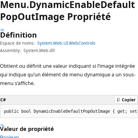
Menu.
Dynamic
Enable
Default
Pop
Out
Image Propriété
Définition
Espace de noms:
System.Web.UI.WebControls
Assembly:
System.Web.dll
Obtient ou définit une valeur indiquant si l’image intégrée
qui indique qu’un élément de menu dynamique a un sous-
menu s’affiche.
C#
Copier
public bool DynamicEnableDefaultPopOutImage { get; set
Valeur de propriété
Boolean