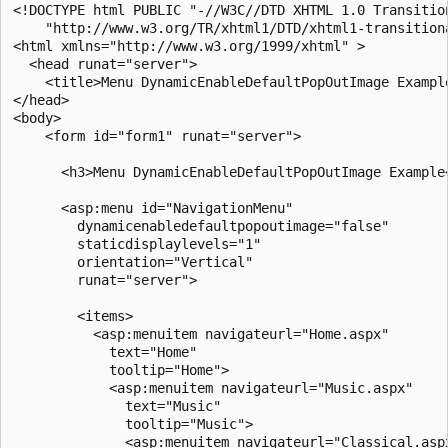
<!DOCTYPE html PUBLIC "-//W3C//DTD XHTML 1.0 Transition
    "http://www.w3.org/TR/xhtml1/DTD/xhtml1-transitiona
<html xmlns="http://www.w3.org/1999/xhtml" >

  <head runat="server">

    <title>Menu DynamicEnableDefaultPopOutImage Example
</head>

<body>

    <form id="form1" runat="server">

      <h3>Menu DynamicEnableDefaultPopOutImage Example<
      <asp:menu id="NavigationMenu"

        dynamicenabledefaultpopoutimage="false"

        staticdisplaylevels="1"

        orientation="Vertical"   

        runat="server">

        <items>

          <asp:menuitem navigateurl="Home.aspx" 

            text="Home"

            tooltip="Home">

            <asp:menuitem navigateurl="Music.aspx"

              text="Music"

              tooltip="Music">

              <asp:menuitem navigateurl="Classical.aspx