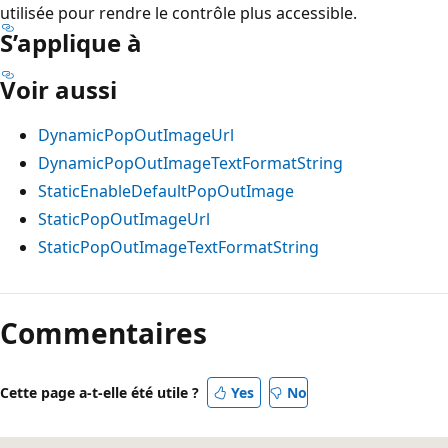
utilisée pour rendre le contrôle plus accessible.
S’applique à
Voir aussi
DynamicPopOutImageUrl
DynamicPopOutImageTextFormatString
StaticEnableDefaultPopOutImage
StaticPopOutImageUrl
StaticPopOutImageTextFormatString
Commentaires
Cette page a-t-elle été utile ?
Yes
No