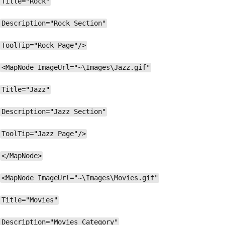
Title="Rock"
Description="Rock Section"
ToolTip="Rock Page"/>
<MapNode ImageUrl="~\Images\Jazz.gif"
Title="Jazz"
Description="Jazz Section"
ToolTip="Jazz Page"/>
</MapNode>
<MapNode ImageUrl="~\Images\Movies.gif"
Title="Movies"
Description="Movies Category"