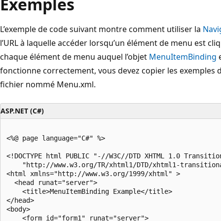
Exemples
L’exemple de code suivant montre comment utiliser la
Navi
l’URL à laquelle accéder lorsqu’un élément de menu est cliq
chaque élément de menu auquel l’objet
MenuItemBinding
e
fonctionne correctement, vous devez copier les exemples
fichier nommé Menu.xml.
ASP.NET (C#)
<%@ page language="C#" %>

<!DOCTYPE html PUBLIC "-//W3C//DTD XHTML 1.0 Transition
    "http://www.w3.org/TR/xhtml1/DTD/xhtml1-transitiona
<html xmlns="http://www.w3.org/1999/xhtml" >

  <head runat="server">

    <title>MenuItemBinding Example</title>

</head>

<body>

    <form id="form1" runat="server">
