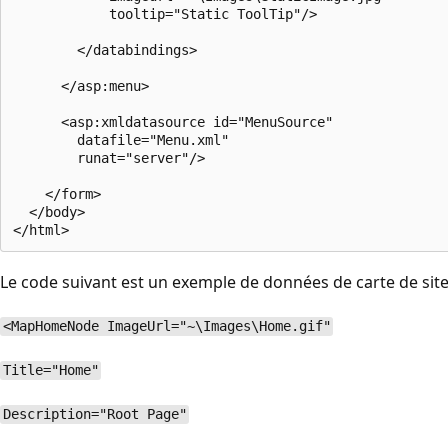
            tooltip="Static ToolTip"/>

        </databindings>

      </asp:menu>

      <asp:xmldatasource id="MenuSource"

        datafile="Menu.xml"

        runat="server"/> 

    </form>

  </body>

Le code suivant est un exemple de données de carte de sit
<MapHomeNode ImageUrl="~\Images\Home.gif"
Title="Home"
Description="Root Page"