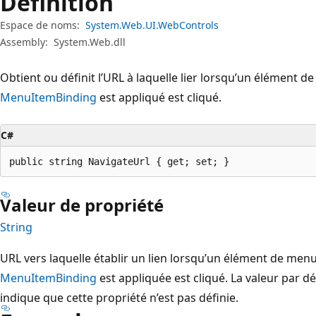
Définition
Espace de noms:
System.Web.UI.WebControls
Assembly:
System.Web.dll
Obtient ou définit l’URL à laquelle lier lorsqu’un élément d
MenuItemBinding
est appliqué est cliqué.
C#
public string NavigateUrl { get; set; }
Valeur de propriété
String
URL vers laquelle établir un lien lorsqu’un élément de menu
MenuItemBinding
est appliquée est cliqué. La valeur par dé
indique que cette propriété n’est pas définie.