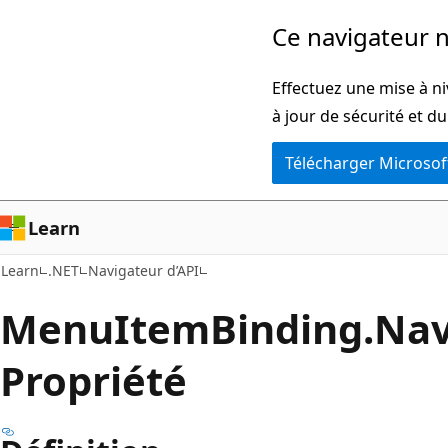
Passer
Passer
Ce navigateur n
directement
à
au
la
Effectuez une mise à ni
contenu
navigation
à jour de sécurité et d
principal
dans
Télécharger Microsof
la
page
Learn
Learn
.NET
Navigateur d’API
Menu
Item
Binding.
Nav
Propriété