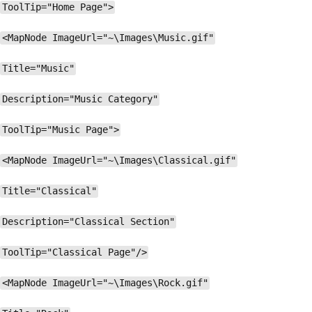
ToolTip="Home Page">
<MapNode ImageUrl="~\Images\Music.gif"
Title="Music"
Description="Music Category"
ToolTip="Music Page">
<MapNode ImageUrl="~\Images\Classical.gif"
Title="Classical"
Description="Classical Section"
ToolTip="Classical Page"/>
<MapNode ImageUrl="~\Images\Rock.gif"