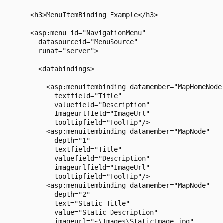
      <h3>MenuItemBinding Example</h3>

      <asp:menu id="NavigationMenu"

        datasourceid="MenuSource"

        runat="server">

        <databindings>

          <asp:menuitembinding datamember="MapHomeNode"
            textfield="Title"

            valuefield="Description"

            imageurlfield="ImageUrl"

            tooltipfield="ToolTip"/>

          <asp:menuitembinding datamember="MapNode" 

            depth="1"

            textfield="Title"

            valuefield="Description"

            imageurlfield="ImageUrl"

            tooltipfield="ToolTip"/>

          <asp:menuitembinding datamember="MapNode" 

            depth="2"

            text="Static Title"

            value="Static Description"

            imageurl="~\Images\StaticImage.jpg"
